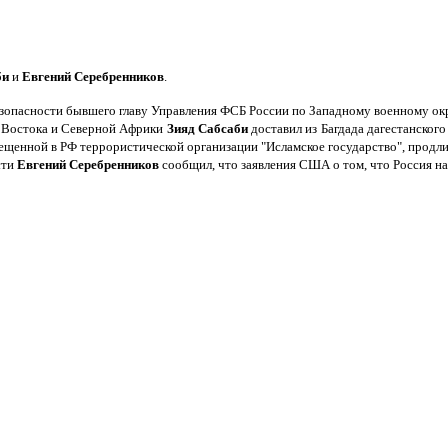
би
и
Евгений Серебренников
.
езопасности бывшего главу Управления ФСБ России по Западному военному о
о Востока и Северной Африки
Зияд Сабсаби
доставил из Багдада дагестанского
ещенной в РФ террористической организации "Исламское государство", продлит
сти
Евгений Серебренников
сообщил, что заявления США о том, что Россия н