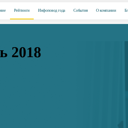
ние
Рейтинги
Инфоповод года
События
О компании
Б
ь 2018