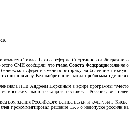
чев
.
 комитета Томаса Баха о реформе Спортивного арбитражного
о этого СМИ сообщали, что
глава Совета Федерации
заявила о
 банковской сферы и сменить риторику на более позитивную.
ства по примеру Великобритании, когда проблемам одиноких
телеканала НТВ Андреем Норкиным в эфире программы "Место
е киевских властей о запрете поставок в Россию двигателей
азгром здания Российского центра науки и культуры в Киеве,
ачев
прокомментировал решение CAS о недопуске россиян на