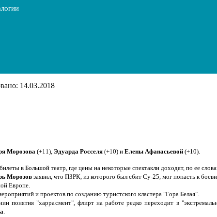
алогии
ано: 14.03.2018
ря Морозова
(+11),
Эдуарда Росселя
(+10) и
Елены Афанасьевой
(+10).
леты в Большой театр, где цены на некоторые спектакли доходят, по ее словам
рь Морозов
заявил, что ПЗРК, из которого был сбит Су-25, мог попасть к бое
ой Европе.
ероприятий и проектов по созданию туристского кластера "Гора Белая".
ении понятия "харрасмент", флирт на работе редко переходит в "экстрема
ва
.