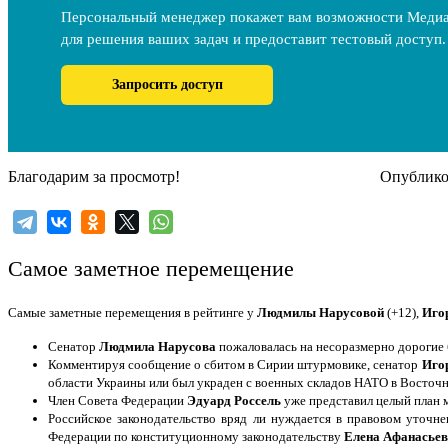
Персональный менеджер покажет вам возможности Меди
для решения ваших задач и предоставит тестовый доступ.
Запросить доступ
Благодарим за просмотр!
Опубликов
Самое заметное перемещение
Самые заметные перемещения в рейтинге у
Людмилы Нарусовой
(+12),
Иго
Сенатор
Людмила Нарусова
пожаловалась на несоразмерно дорогие би
Комментируя сообщение о сбитом в Сирии штурмовике, сенатор
Иго
области Украины или был украден с военных складов НАТО в Восточн
Член Совета Федерации
Эдуард Россель
уже представил целый план м
Российское законодательство вряд ли нуждается в правовом уточн
Федерации по конституционному законодательству
Елена Афанасье