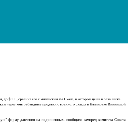
, до $800, сравнив его с миланским Ла Скала, в котором цены в разы ниже.
викам через контрабандные продажи с военного склада в Калиновке Винницкой
льную" форму давления на подчиненных, сообщила зампред комитета Совета