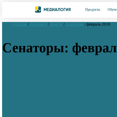
Продукты
Обуче
Главная
/
Рейтинги
/
Власть
/
Сенаторы
/
февраль 2018
Сенаторы: феврал