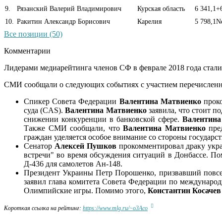
9
.
Рязанский Валерий Владимирович
Курская область
6 341,1
+
10
.
Ракитин Александр Борисович
Карелия
5 798,1
N
Все позиции (50)
Комментарии
Лидерами медиарейтинга членов СФ в феврале 2018 года стал
СМИ сообщали о следующих событиях с участием перечисленн
Спикер Совета Федерации
Валентина Матвиенко
проко
суда (CAS).
Валентина Матвиенко
заявила, что стоит 
снижении конкуренции в банковской сфере.
Валентина
Также СМИ сообщали, что
Валентина Матвиенко
пред
граждан уделяется особое внимание со стороны государст
Сенатор
Алексей Пушков
прокомментировал драку укр
встречи" во время обсуждения ситуаций в Донбассе. По
Д-436 для самолетов Ан-148.
Президент Украины Петр Порошенко, призвавший повсеме
заявил глава комитета Совета Федерации по междунар
Олимпийские игры. Помимо этого,
Константин Косачев
Короткая ссылка на рейтинг:
https://www.mlg.ru/~o3Aco