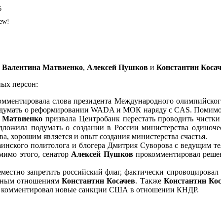
6
ew!
и
Валентина Матвиенко
,
Алексей Пушков
и
Константин Коса
ых персон:
мментировала слова президента Международного олимпийского
подумать о реформировании WADA и МОК наряду с CAS. Помим
 Матвиенко
призвала Центробанк перестать проводить чистки
ложила подумать о создании в России министерства одиноче
ва, хорошим является и опыт создания министерства счастья.
аинского политолога и блогера Дмитрия Суворова с ведущим 
мимо этого, сенатор
Алексей Пушков
прокомментировал решени
стно запретить российский флаг, фактически спровоцировал р
одным отношениям
Константин Косачев
. Также
Константин Кос
комментировал новые санкции США в отношении КНДР.