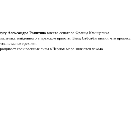
кругу
Александра Ракитина
вместо сенатора Франца Клинцевича.
 мальчика, найденного в иракском приюте.
Зияд Сабсаби
заявил, что процесс
ся не менее трех лет.
аращивает свои военные силы в Черном море являются ложью.