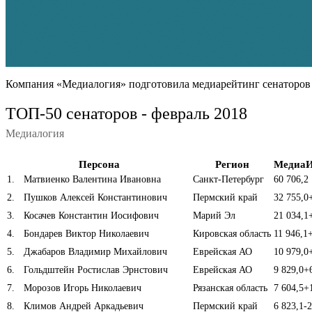
Компания «Медиалогия» подготовила медиарейтинг сенаторов 
ТОП-50 сенаторов - февраль 2018
Медиалогия
Персона
Регион
МедиаИ
1
.
Матвиенко Валентина Ивановна
Санкт-Петербург
60 706,2
2
.
Пушков Алексей Константинович
Пермский край
32 755,0
3
.
Косачев Константин Иосифович
Марий Эл
21 034,1
4
.
Бондарев Виктор Николаевич
Кировская область
11 946,1
5
.
Джабаров Владимир Михайлович
Еврейская АО
10 979,0
6
.
Гольдштейн Ростислав Эрнстович
Еврейская АО
9 829,0
+
7
.
Морозов Игорь Николаевич
Рязанская область
7 604,5
+
8
.
Климов Андрей Аркадьевич
Пермский край
6 823,1
-2