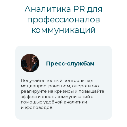
Аналитика PR для
профессионалов
коммуникаций
Владельцам и
Пресс-службам
PR-специалистам
топ-менеджерам
Получайте полный контроль над
Получайте регулярные мониторинги
Получайте точные данные о
медиапространством, оперативно
по инфоповодам и мгновенно
медиавидимости бренда,
реагируйте на кризисы и повышайте
реагируйте на резонансные ситуации
анализируйте рыночные тренды и
эффективность коммуникаций с
в соцмедиа.
принимайте обоснованные решения
помощью удобной аналитики
на основе объективной аналитики.
инфоповодов.