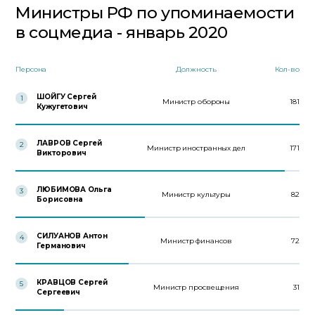
Министры РФ по упоминаемости
в соцмедиа - январь 2020
Персона
Должность
Кол-во
ШОЙГУ Сергей
1
Министр обороны
181
Кужугетович
ЛАВРОВ Сергей
2
Министр иностранных дел
171
Викторович
ЛЮБИМОВА Ольга
3
Министр культуры
82
Борисовна
СИЛУАНОВ Антон
4
Министр финансов
72
Германович
КРАВЦОВ Сергей
5
Министр просвещения
31
Сергеевич