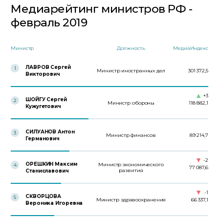
Медиарейтинг министров РФ -
февраль 2019
Министр
Должность
МедиаИндекс
ЛАВРОВ Сергей
1
Министр иностранных дел
301 372,5
Викторович
+3
ШОЙГУ Сергей
2
Министр обороны
118 882,1
Кужугетович
СИЛУАНОВ Антон
3
Министр финансов
89 214,7
Германович
-2
ОРЕШКИН Максим
Министр экономического
4
77 087,6
развития
Станиславович
-1
СКВОРЦОВА
5
Министр здравоохранения
66 337,1
Вероника Игоревна