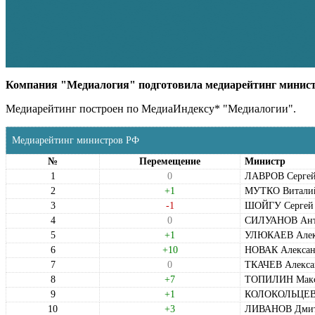
Компания "Медиалогия" подготовила медиарейтинг министр
Медиарейтинг построен по МедиаИндексу* "Медиалогии".
Медиарейтинг министров РФ
№
Перемещение
Министр
1
0
ЛАВРОВ Сергей
2
+1
МУТКО Виталий
3
-1
ШОЙГУ Сергей 
4
0
СИЛУАНОВ Ант
5
+1
УЛЮКАЕВ Алекс
6
+10
НОВАК Алексан
7
0
ТКАЧЕВ Алекса
8
+7
ТОПИЛИН Макс
9
+1
КОЛОКОЛЬЦЕВ 
10
+3
ЛИВАНОВ Дмит