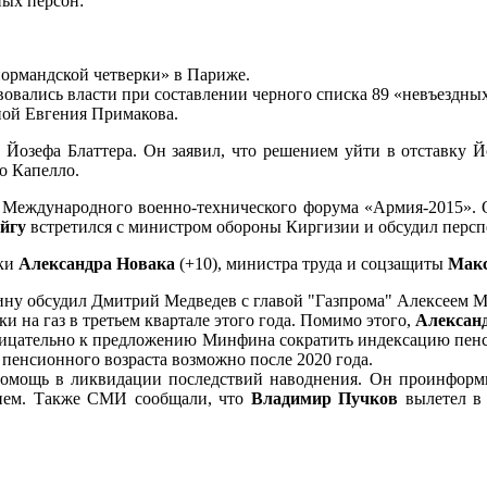
ых персон:
нормандской четверки» в Париже.
овались власти при составлении черного списка 89 «невъездны
ной Евгения Примакова.
 Йозефа Блаттера. Он заявил, что решением уйти в отставку
о Капелло.
 Международного военно-технического форума «Армия-2015». О
йгу
встретился с министром обороны Киргизии и обсудил персп
ики
Александра Новака
(+10), министра труда и соцзащиты
Макс
аину обсудил Дмитрий Медведев с главой "Газпрома" Алексеем
и на газ в третьем квартале этого года. Помимо этого,
Алексан
ицательно к предложению Минфина сократить индексацию пенсий
пенсионного возраста возможно после 2020 года.
мощь в ликвидации последствий наводнения. Он проинформиро
нием. Также СМИ сообщали, что
Владимир Пучков
вылетел в 