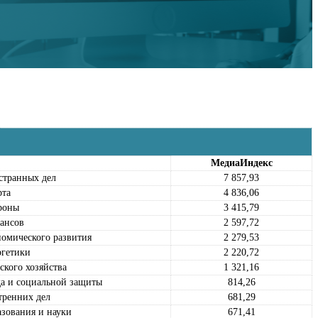
МедиаИндекс
странных дел
7 857,93
рта
4 836,06
роны
3 415,79
ансов
2 597,72
омического развития
2 279,53
ргетики
2 220,72
ского хозяйства
1 321,16
а и социальной защиты
814,26
тренних дел
681,29
зования и науки
671,41