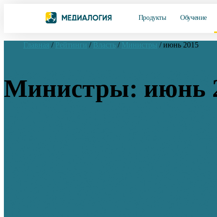
Продукты
Обучение
Главная
/
Рейтинги
/
Власть
/
Министры
/
июнь 2015
Министры: июнь 