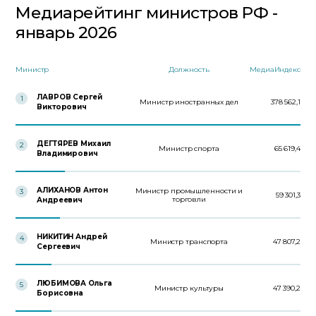
Медиарейтинг министров РФ -
январь 2026
Министр
Должность
МедиаИндекс
ЛАВРОВ Сергей
1
Министр иностранных дел
378 562,1
Викторович
ДЕГТЯРЕВ Михаил
2
Министр спорта
65 619,4
Владимирович
АЛИХАНОВ Антон
Министр промышленности и
3
59 301,3
торговли
Андреевич
НИКИТИН Андрей
4
Министр транспорта
47 807,2
Сергеевич
ЛЮБИМОВА Ольга
5
Министр культуры
47 390,2
Борисовна