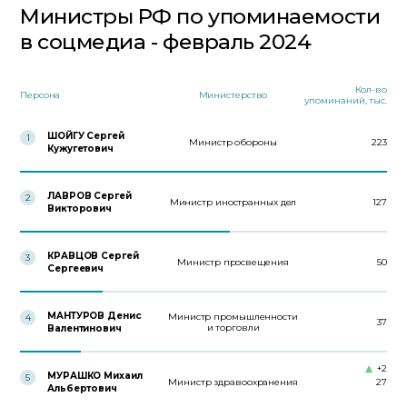
Министры РФ по упоминаемости
в соцмедиа - февраль 2024
Кол-во
Персона
Министерство
упоминаний, тыс.
ШОЙГУ Сергей
1
Министр обороны
223
Кужугетович
ЛАВРОВ Сергей
2
Министр иностранных дел
127
Викторович
КРАВЦОВ Сергей
3
Министр просвещения
50
Сергеевич
МАНТУРОВ Денис
Министр промышленности
4
37
и торговли
Валентинович
+2
МУРАШКО Михаил
5
Министр здравоохранения
27
Альбертович