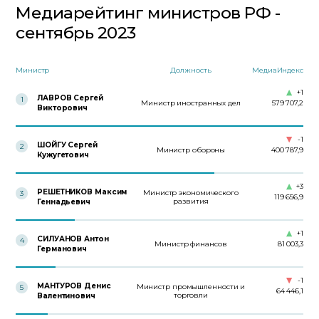
Медиарейтинг министров РФ -
сентябрь 2023
Министр
Должность
МедиаИндекс
+1
ЛАВРОВ Сергей
1
Министр иностранных дел
579 707,2
Викторович
-1
ШОЙГУ Сергей
2
Министр обороны
400 787,9
Кужугетович
+3
РЕШЕТНИКОВ Максим
Министр экономического
3
119 656,9
развития
Геннадьевич
+1
СИЛУАНОВ Антон
4
Министр финансов
81 003,3
Германович
-1
МАНТУРОВ Денис
Министр промышленности и
5
64 446,1
торговли
Валентинович