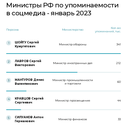
Министры РФ по упоминаемости
в соцмедиа - январь 2023
Кол-во
Персона
Министерство
упоминаний, тыс.
ШОЙГУ Сергей
1
Министр обороны
341
Кужугетович
ЛАВРОВ Сергей
2
Министр иностранных дел
212
Викторович
МАНТУРОВ Денис
Министр промышленности
3
60
и торговли
Валентинович
КРАВЦОВ Сергей
4
Министр просвещения
44
Сергеевич
СИЛУАНОВ Антон
5
Министр финансов
33
Германович