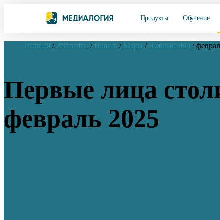
Продукты
Обучение
Главная
/
Рейтинги
/
Власть
/
Мэры
/
Южный ФО
/
феврал
Первые лица сто
февраль 2025