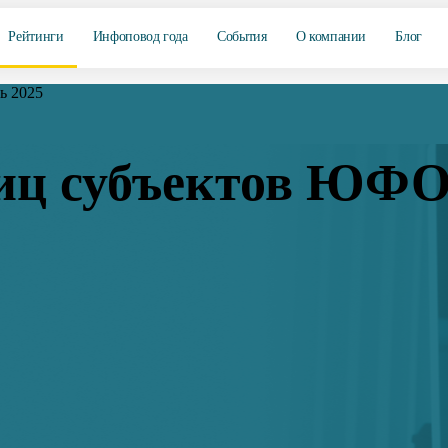
Рейтинги
Инфоповод года
События
О компании
Блог
ь 2025
лиц субъектов ЮФО