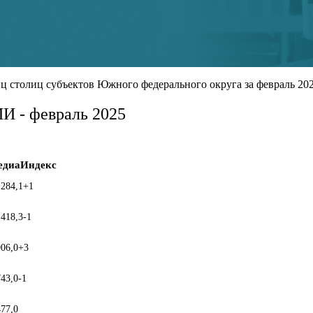
 столиц субъектов Южного федерального округа за февраль 202
И - февраль 2025
едиаИндекс
 284,1
+1
 418,3
-1
906,0
+3
743,0
-1
477,0