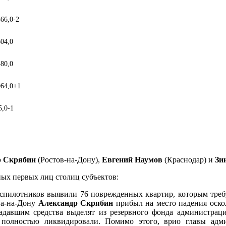
866,0
-2
604,0
480,0
064,0
+1
5,0
-1
р Скрябин
(Ростов-на-Дону),
Евгений
Наумов
(Краснодар) и
Зи
ых первых лиц столиц субъектов:
еспилотников выявили 76 поврежденных квартир, которым требу
ва-на-Дону
Александр Скрябин
прибыл на место падения оско
адавшим средства выделят из резервного фонда администрац
 полностью ликвидировали. Помимо этого, врио главы адм