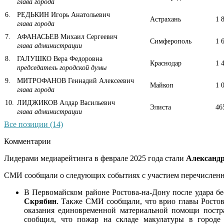
глава города
6
.
РЕДЬКИН Игорь Анатольевич
Астрахань
1 
глава города
7
.
АФАНАСЬЕВ Михаил Сергеевич
Симферополь
1 
глава администрации
8
.
ГАЛУШКО Вера Федоровна
Краснодар
1 
председатель городской думы
9
.
МИТРОФАНОВ Геннадий Алексеевич
Майкоп
1 
глава города
10
.
ЛИДЖИКОВ Алдар Васильевич
Элиста
46
глава администрации
Все позиции (14)
Комментарии
Лидерами медиарейтинга в феврале 2025 года стали
Александ
СМИ сообщали о следующих событиях с участием перечисленн
В Первомайском районе Ростова-на-Дону после удара б
Скрябин
. Также СМИ сообщали, что врио главы Росто
оказания единовременной материальной помощи постр
сообщил, что пожар на складе макулатуры в городе