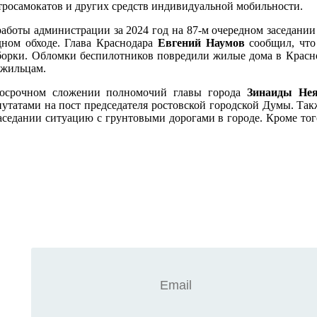
тросамокатов и других средств индивидуальной мобильности.
 работы администрации за 2024 год на 87-м очередном заседан
дном обходе. Глава Краснодара
Евгений Наумов
сообщил, что 
уборки. Обломки беспилотников повредили жилые дома в Красно
 жильцам.
досрочном сложении полномочий главы города
Зинаиды Нея
утатами на пост председателя ростовской городской Думы. Та
седании ситуацию с грунтовыми дорогами в городе. Кроме тог