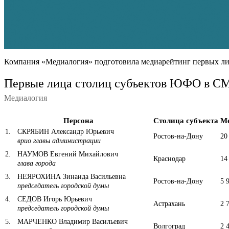
Компания «Медиалогия» подготовила медиарейтинг первых лиц
Первые лица столиц субъектов ЮФО в СМ
Медиалогия
Персона
Столица субъекта
М
1
.
СКРЯБИН Александр Юрьевич
Ростов-на-Дону
20
врио главы администрации
2
.
НАУМОВ Евгений Михайлович
Краснодар
14
глава города
3
.
НЕЯРОХИНА Зинаида Васильевна
Ростов-на-Дону
5 
председатель городской думы
4
.
СЕДОВ Игорь Юрьевич
Астрахань
2 
председатель городской думы
5
.
МАРЧЕНКО Владимир Васильевич
Волгоград
2 