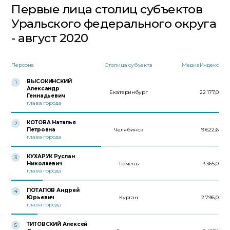
Первые лица столиц субъектов
Уральского федерального округа
- август 2020
Персона
Столица субъекта
МедиаИндекс
ВЫСОКИНСКИЙ
1
Александр
Екатеринбург
22 177,0
Геннадьевич
глава города
КОТОВА Наталья
2
Петровна
Челябинск
9 622,6
глава города
КУХАРУК Руслан
3
Николаевич
Тюмень
3 365,0
глава города
ПОТАПОВ Андрей
4
Юрьевич
Курган
2 796,0
глава города
ТИТОВСКИЙ Алексей
5