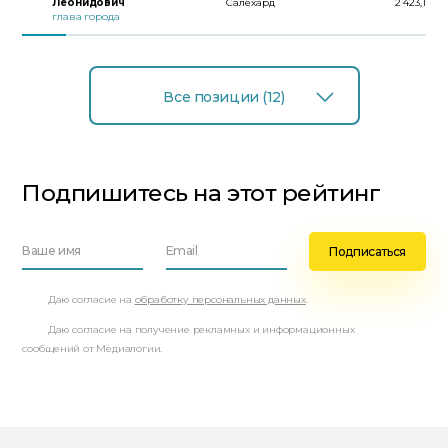
Леонидович
Салехард
2 423,1
глава города
Все позиции (12)
Подпишитесь на этот рейтинг
Даю согласие на
обработку персональных данных
.
Даю согласие на получение рекламных и информационных
сообщений от Медиалогии.