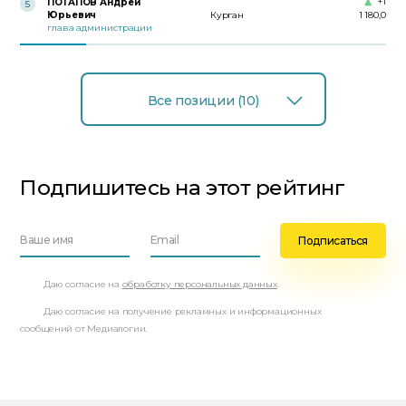
+1
ПОТАПОВ Андрей
5
Юрьевич
Курган
1 180,0
глава администрации
Все позиции (10)
Подпишитесь на этот рейтинг
Даю согласие на
обработку персональных данных
.
Даю согласие на получение рекламных и информационных
сообщений от Медиалогии.