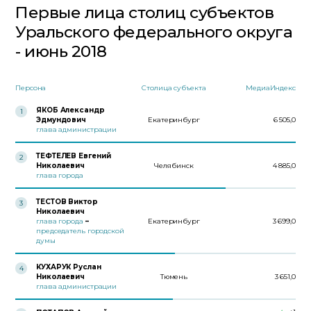
Первые лица столиц субъектов
Уральского федерального округа
- июнь 2018
Персона
Столица субъекта
МедиаИндекс
ЯКОБ Александр
1
Эдмундович
Екатеринбург
6 505,0
глава администрации
ТЕФТЕЛЕВ Евгений
2
Николаевич
Челябинск
4 885,0
глава города
ТЕСТОВ Виктор
3
Николаевич
глава города
–
Екатеринбург
3 699,0
председатель городской
думы
КУХАРУК Руслан
4
Николаевич
Тюмень
3 651,0
глава администрации