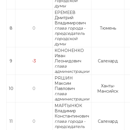
городской
думы
ЕРЕМЕЕВ
Дмитрий
Владимирович
8
0
глава города -
Тюмень
председатель
городской
думы
КОНОНЕНКО
Иван
9
-3
Леонидович
Салехард
глава
администрации
РЯШИН
Максим
Ханты-
10
0
Павлович
Мансийск
глава
администрации
МАРТЫНЮК
Владимир
Константинович
11
0
глава города -
Салехард
председатель