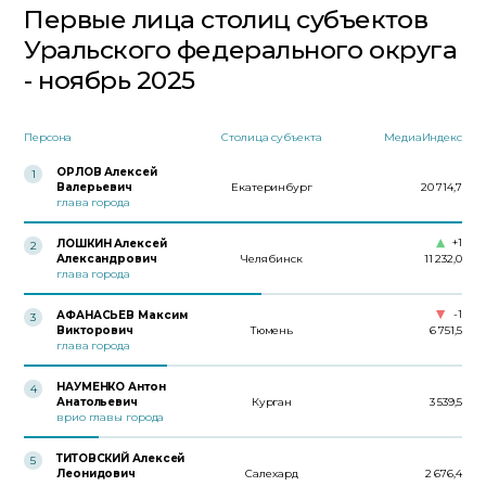
Первые лица столиц субъектов
Уральского федерального округа
- ноябрь 2025
Персона
Столица субъекта
МедиаИндекс
ОРЛОВ Алексей
1
Валерьевич
Екатеринбург
20 714,7
глава города
+1
ЛОШКИН Алексей
2
Александрович
Челябинск
11 232,0
глава города
-1
АФАНАСЬЕВ Максим
3
Викторович
Тюмень
6 751,5
глава города
НАУМЕНКО Антон
4
Анатольевич
Курган
3 539,5
врио главы города
ТИТОВСКИЙ Алексей
5
Леонидович
Салехард
2 676,4