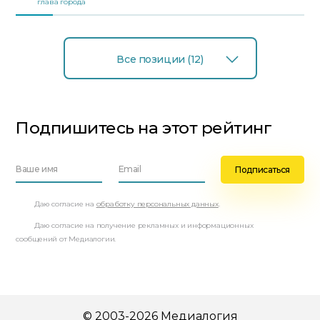
глава города
Все позиции (12)
Подпишитесь на этот рейтинг
Даю согласие на
обработку персональных данных
.
Даю согласие на получение рекламных и информационных
сообщений от Медиалогии.
© 2003-2026 Медиалогия