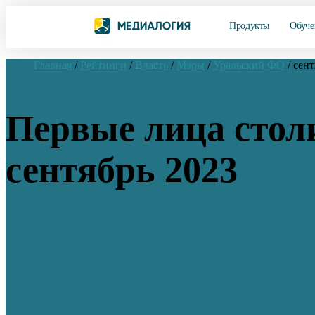
Продукты
Обуче
Главная
/
Рейтинги
/
Власть
/
Мэры
/
Уральский ФО
/
сент
Первые лица стол
сентябрь 2023