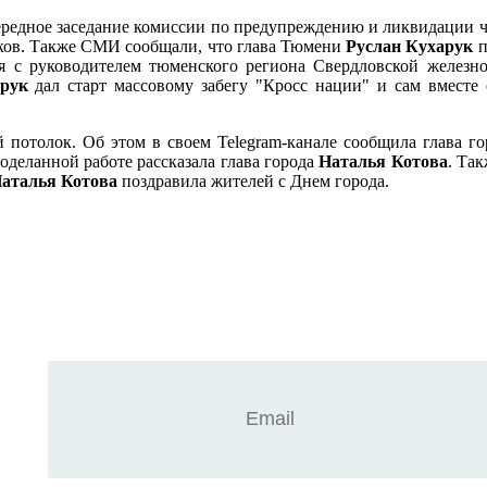
редное заседание комиссии по предупреждению и ликвидации 
чиков. Также СМИ сообщали, что глава Тюмени
Руслан
Кухарук
п
я с руководителем тюменского региона Свердловской железно
рук
дал старт массовому забегу "Кросс нации" и сам вместе
 потолок. Об этом в своем Telegram-канале сообщила глава г
оделанной работе рассказала глава города
Наталья Котова
. Та
аталья Котова
поздравила жителей с Днем города.