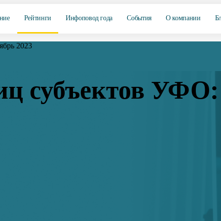
ние
Рейтинги
Инфоповод года
События
О компании
Б
ябрь 2023
иц субъектов УФО: