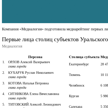
Компания «Медиалогия» подготовила медиарейтинг первых лиц 
Первые лица столиц субъектов Уральского
Медиалогия
Персона
Столица субъекта
Мед
1
.
ОРЛОВ Алексей Валерьевич
Екатеринбург
28 4
глава города
2
.
КУХАРУК Руслан Николаевич
Тюмень
10 11
глава города
3
.
КОТОВА Наталья Петровна
Челябинск
6 108
глава города
4
.
СИТНИКОВА Елена Вячеславовна
Курган
5 986
глава города
5
.
ТИТОВСКИЙ Алексей Леонидович
Салехард
5 350