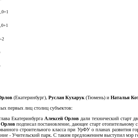
,0
+1
,0
+1
0
-2
0
0
Орлов
(Екатеринбург),
Руслан Кухарук
(Тюмень) и
Наталья Ко
ых первых лиц столиц субъектов:
глава Екатеринбурга
Алексей Орлов
дали технический старт д
 Орлов
подписал постановление, дающее старт отопительному се
анного строительного класса при УрФУ о планах развития гор
ание - Учительский парк. С таким предложением выступил мэр 