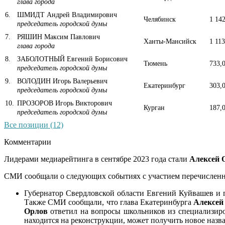
глава города
6
.
ШМИДТ Андрей Владимирович
Челябинск
1 142
председатель городской думы
7
.
РЯШИН Максим Павлович
Ханты-Мансийск
1 113
глава города
8
.
ЗАБОЛОТНЫЙ Евгений Борисович
Тюмень
733,
председатель городской думы
9
.
ВОЛОДИН Игорь Валерьевич
Екатеринбург
303,
председатель городской думы
10
.
ПРОЗОРОВ Игорь Викторович
Курган
187,
председатель городской думы
Все позиции (12)
Комментарии
Лидерами медиарейтинга в сентябре 2023 года стали
Алексей 
СМИ сообщали о следующих событиях с участием перечисленн
Губернатор Свердловской области Евгений Куйвашев и 
Также СМИ сообщали, что глава Екатеринбурга
Алексей
Орлов
ответил на вопросы школьников из специализиров
находится на реконструкции, может получить новое назв