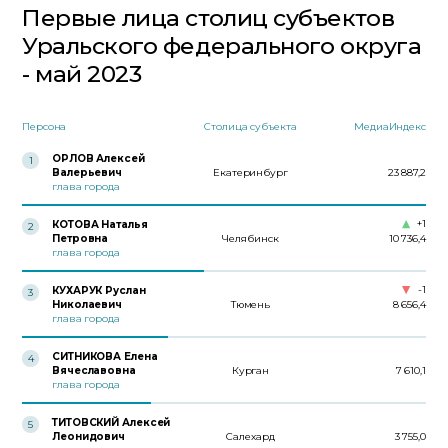
Первые лица столиц субъектов
Уральского федерального округа
- май 2023
Персона
Столица субъекта
МедиаИндекс
ОРЛОВ Алексей
1
Валерьевич
Екатеринбург
23 887,2
глава города
+1
КОТОВА Наталья
2
Петровна
Челябинск
10 736,4
глава города
-1
КУХАРУК Руслан
3
Николаевич
Тюмень
8 656,4
глава города
СИТНИКОВА Елена
4
Вячеславовна
Курган
7 610,1
глава города
ТИТОВСКИЙ Алексей
5
Леонидович
Салехард
3 755,0