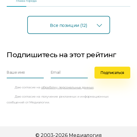
глава города
Все позиции (12)
Подпишитесь на этот рейтинг
Даю согласие на
обработку персональных данных
.
Даю согласие на получение рекламных и информационных
сообщений от Медиалогии.
© 2003-2026 Медиалогия