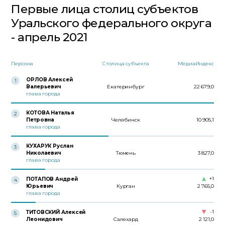
Первые лица столиц субъектов
Уральского федерального округа
- апрель 2021
Персона
Столица субъекта
МедиаИндекс
ОРЛОВ Алексей
1
Валерьевич
Екатеринбург
22 679,0
глава города
КОТОВА Наталья
2
Петровна
Челябинск
10 905,1
глава города
КУХАРУК Руслан
3
Николаевич
Тюмень
3 827,0
глава города
+1
ПОТАПОВ Андрей
4
Юрьевич
Курган
2 765,0
глава города
-1
ТИТОВСКИЙ Алексей
5
Леонидович
Салехард
2 121,0