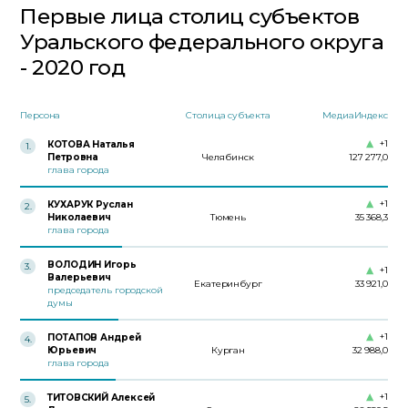
Первые лица столиц субъектов
Уральского федерального округа
- 2020 год
Персона
Столица субъекта
МедиаИндекс
+1
КОТОВА Наталья
1
.
Петровна
Челябинск
127 277,0
глава города
+1
КУХАРУК Руслан
2
.
Николаевич
Тюмень
35 368,3
глава города
ВОЛОДИН Игорь
3
.
+1
Валерьевич
Екатеринбург
33 921,0
председатель городской
думы
+1
ПОТАПОВ Андрей
4
.
Юрьевич
Курган
32 988,0
глава города
+1
ТИТОВСКИЙ Алексей
5
.