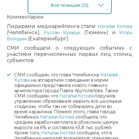
Все позиции (12)
Комментарии
Лидерами медиарейтинга стали
Наталья Котова
(Челябинск),
(Тюмень) и
Руслан Кухарук
Игорь
(Екатеринбург).
Володин
СМИ сообщали о следующих событиях с
участием перечисленных первых лиц столиц
субъектов:
СМИ сообщали, что глава Челябинска
Наталья
Котова
на аппаратном совещании в мэрии
официально представила нового главного
архитектора города Павла Крутолапова. Также
СМИ сообщали, что
Наталья Котова
поручила
управлению образования закрыть все школьные
стадионы, чтобы там не собирались дети во
время карантина. Помимо этого, глава города
Челябинск
Наталья Котова
сообщила, что
средняя заработная плата в областном центре
выросла на 6% и составила 43,8 тыс. рублей.
Кроме того,
Наталья Котова
сообщила, что в
Челябинске наградят волонтеров, помогавших