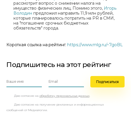
рассмотрит вопрос о снижении налога на
имущество физических лиц. Помимо этого,
Игорь
Володин
предложил направить 11,9 млн рублей,
которые планировалось потратить на PR в СМИ,
на "погашение срочных бюджетных
обязательств" города.
Короткая ссылка на рейтинг:
https://www.mlg.ru/~7goBL
Подпишитесь на этот рейтинг
Даю согласие на
обработку персональных данных
.
Даю согласие на получение рекламных и информационных
сообщений от Медиалогии.