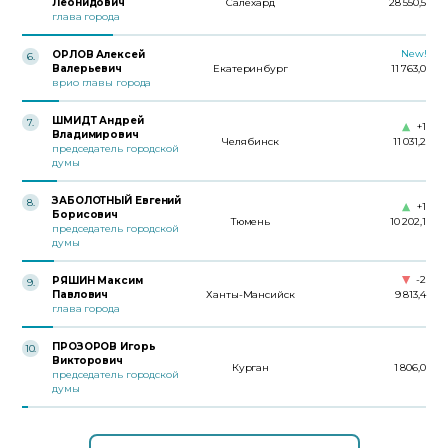
Леонидович
Салехард
28 550,5
глава города
New!
ОРЛОВ Алексей
6
.
Валерьевич
Екатеринбург
11 763,0
врио главы города
ШМИДТ Андрей
7
.
+1
Владимирович
Челябинск
11 031,2
председатель городской
думы
ЗАБОЛОТНЫЙ Евгений
8
.
+1
Борисович
Тюмень
10 202,1
председатель городской
думы
-2
РЯШИН Максим
9
.
Павлович
Ханты-Мансийск
9 813,4
глава города
ПРОЗОРОВ Игорь
10
.
Викторович
Курган
1 806,0
председатель городской
думы