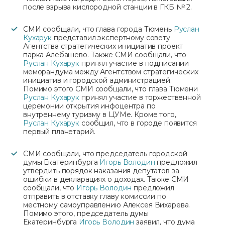
после взрыва кислородной станции в ГКБ № 2.
СМИ сообщали, что глава города Тюмень
Руслан
Кухарук
представил экспертному совету
Агентства стратегических инициатив проект
парка Алебашево. Также СМИ сообщали, что
Руслан Кухарук
принял участие в подписании
меморандума между Агентством стратегических
инициатив и городской администрацией.
Помимо этого СМИ сообщали, что глава Тюмени
Руслан Кухарук
принял участие в торжественной
церемонии открытия инфоцентра по
внутреннему туризму в ЦУМе. Кроме того,
Руслан Кухарук
сообщил, что в городе появится
первый планетарий.
СМИ сообщали, что председатель городской
думы Екатеринбурга
Игорь Володин
предложил
утвердить порядок наказания депутатов за
ошибки в декларациях о доходах. Также СМИ
сообщали, что
Игорь Володин
предложил
отправить в отставку главу комиссии по
местному самоуправлению Алексея Вихарева.
Помимо этого, председатель думы
Екатеринбурга
Игорь Володин
заявил, что дума