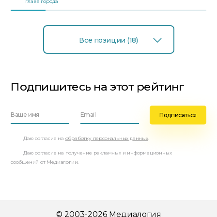
глава города
Все позиции (18)
Подпишитесь на этот рейтинг
Даю согласие на
обработку персональных данных
.
Даю согласие на получение рекламных и информационных
сообщений от Медиалогии.
© 2003-2026 Медиалогия