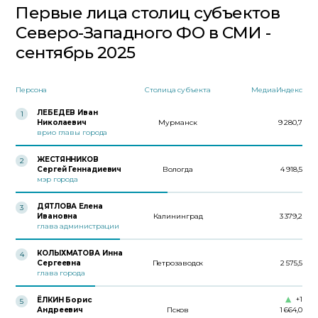
Первые лица столиц субъектов
Северо-Западного ФО в СМИ -
сентябрь 2025
Персона
Столица субъекта
МедиаИндекс
ЛЕБЕДЕВ Иван
1
Николаевич
Мурманск
9 280,7
врио главы города
ЖЕСТЯННИКОВ
2
Сергей Геннадиевич
Вологда
4 918,5
мэр города
ДЯТЛОВА Елена
3
Ивановна
Калининград
3 379,2
глава администрации
КОЛЫХМАТОВА Инна
4
Сергеевна
Петрозаводск
2 575,5
глава города
+1
ЁЛКИН Борис
5
Андреевич
Псков
1 664,0