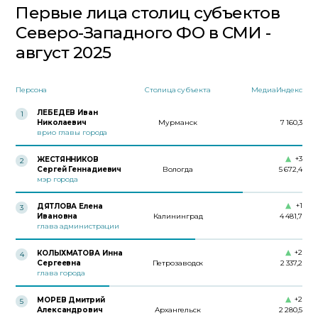
Первые лица столиц субъектов
Северо-Западного ФО в СМИ -
август 2025
Персона
Столица субъекта
МедиаИндекс
ЛЕБЕДЕВ Иван
1
Николаевич
Мурманск
7 160,3
врио главы города
+3
ЖЕСТЯННИКОВ
2
Сергей Геннадиевич
Вологда
5 672,4
мэр города
+1
ДЯТЛОВА Елена
3
Ивановна
Калининград
4 481,7
глава администрации
+2
КОЛЫХМАТОВА Инна
4
Сергеевна
Петрозаводск
2 337,2
глава города
+2
МОРЕВ Дмитрий
5
Александрович
Архангельск
2 280,5