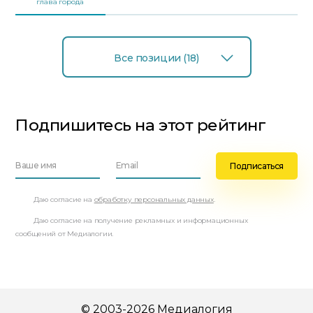
глава города
Все позиции (18)
Подпишитесь на этот рейтинг
Даю согласие на
обработку персональных данных
.
Даю согласие на получение рекламных и информационных
сообщений от Медиалогии.
© 2003-2026 Медиалогия