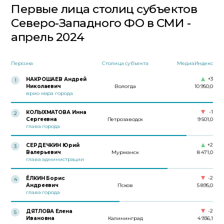
Первые лица столиц субъектов
Северо-Западного ФО в СМИ -
апрель 2024
Персона
Столица субъекта
МедиаИндекс
+3
НАКРОШАЕВ Андрей
1
Николаевич
Вологда
10 950,0
врио мэра города
-1
КОЛЫХМАТОВА Инна
2
Сергеевна
Петрозаводск
9 501,0
глава города
+2
СЕРДЕЧКИН Юрий
3
Валерьевич
Мурманск
8 471,0
глава администрации
-2
ЁЛКИН Борис
4
Андреевич
Псков
5 895,0
глава города
-2
ДЯТЛОВА Елена
5
Ивановна
Калининград
4 936,1