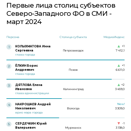
Первые лица столиц субъектов
Северо-Западного ФО в СМИ -
март 2024
Персона
Столица субъекта
МедиаИндекс
+1
КОЛЫХМАТОВА Инна
1
Сергеевна
Петрозаводск
7 412,1
глава города
+1
ЁЛКИН Борис
2
Андреевич
Псков
6 611,0
глава города
+2
ДЯТЛОВА Елена
3
Ивановна
Калининград
3 459,0
глава администрации
New!
НАКРОШАЕВ Андрей
4
Николаевич
Вологда
3 309,0
врио мэра города
-1
СЕРДЕЧКИН Юрий
5
Валерьевич
Мурманск
3 138,0