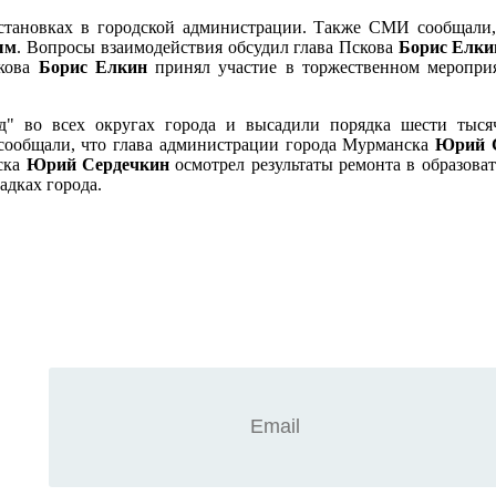
становках в городской администрации. Также СМИ сообщали, 
ым
. Вопросы взаимодействия обсудил глава Пскова
Борис Елки
скова
Борис Елкин
принял участие в торжественном меропри
 во всех округах города и высадили порядка шести тысяч
ообщали, что глава администрации города Мурманска
Юрий 
ска
Юрий Сердечкин
осмотрел результаты ремонта в образова
адках города.