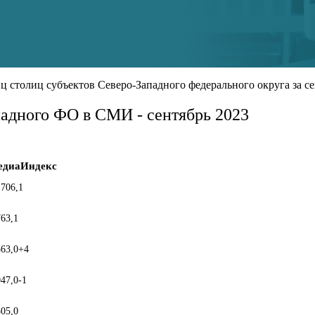
столиц субъектов Северо-Западного федерального округа за сен
падного ФО в СМИ - сентябрь 2023
едиаИндекс
 706,1
763,1
563,0
+4
047,0
-1
305,0