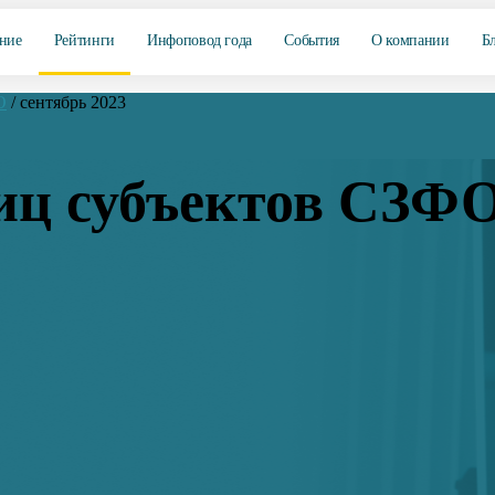
ние
Рейтинги
Инфоповод года
События
О компании
Б
О
/
сентябрь 2023
иц субъектов СЗФО