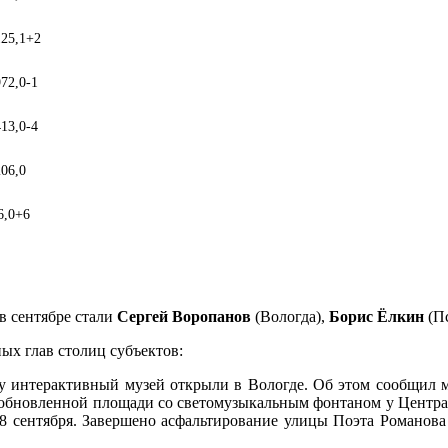
125,1
+2
972,0
-1
413,0
-4
206,0
6,0
+6
 сентябре стали
Сергей Воропанов
(Вологда),
Борис Ёлкин
(П
ых глав столиц субъектов:
 интерактивный музей открыли в Вологде. Об этом сообщил 
 обновленной площади со светомузыкальным фонтаном у Центр
 18 сентября. Завершено асфальтирование улицы Поэта Романов