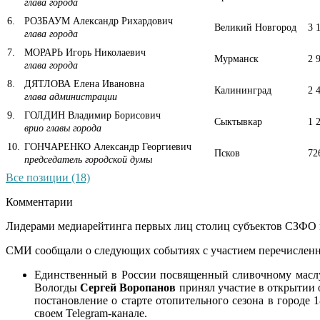
глава города
6
.
РОЗБАУМ Александр Рихардович
Великий Новгород
3 
глава города
7
.
МОРАРЬ Игорь Николаевич
Мурманск
2 
глава города
8
.
ДЯТЛОВА Елена Ивановна
Калининград
2 
глава администрации
9
.
ГОЛДИН Владимир Борисович
Сыктывкар
1 
врио главы города
10
.
ГОНЧАРЕНКО Александр Георгиевич
Псков
72
председатель городской думы
Все позиции (18)
Комментарии
Лидерами медиарейтинга первых лиц столиц субъектов СЗФО в
СМИ сообщали о следующих событиях с участием перечисленн
Единственный в России посвященный сливочному маслу
Вологды
Сергей Воропанов
принял участие в открытии
постановление о старте отопительного сезона в городе
своем Telegram-канале.