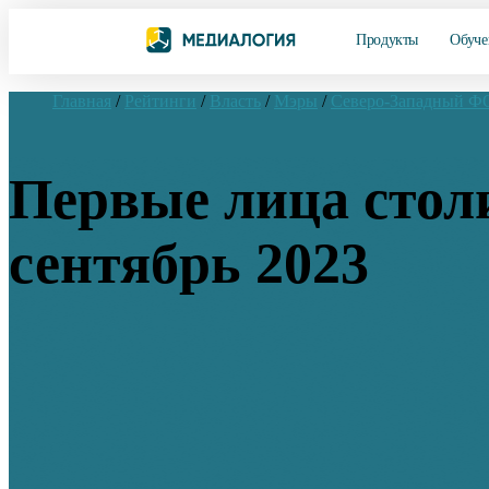
Продукты
Обуче
Главная
/
Рейтинги
/
Власть
/
Мэры
/
Северо-Западный Ф
Первые лица стол
сентябрь 2023