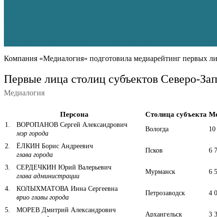
Компания «Медиалогия» подготовила медиарейтинг первых лиц 
Первые лица столиц субъектов Северо-За
Медиалогия
Персона
Столица субъекта
М
1
.
ВОРОПАНОВ Сергей Александрович
Вологда
10
мэр города
2
.
ЁЛКИН Борис Андреевич
Псков
6 
глава города
3
.
СЕРДЕЧКИН Юрий Валерьевич
Мурманск
6 
глава администрации
4
.
КОЛЫХМАТОВА Инна Сергеевна
Петрозаводск
4 
врио главы города
5
.
МОРЕВ Дмитрий Александрович
Архангельск
3 