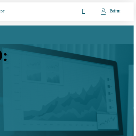
лог
Войти
: