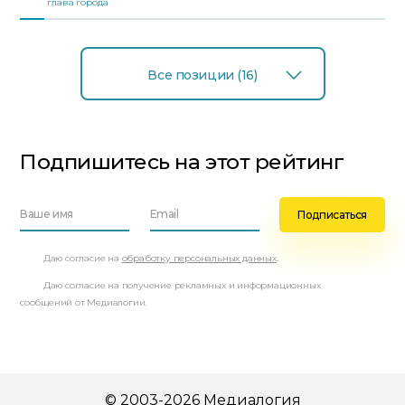
глава города
Все позиции (16)
Подпишитесь на этот рейтинг
Даю согласие на
обработку персональных данных
.
Даю согласие на получение рекламных и информационных
сообщений от Медиалогии.
© 2003-2026 Медиалогия