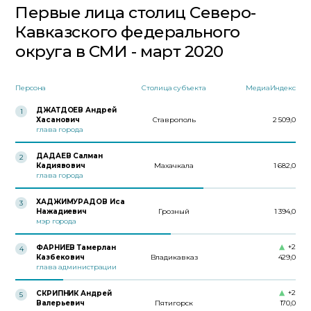
Первые лица столиц Северо-
Кавказского федерального
округа в СМИ - март 2020
Персона
Столица субъекта
МедиаИндекс
ДЖАТДОЕВ Андрей
1
Хасанович
Ставрополь
2 509,0
глава города
ДАДАЕВ Салман
2
Кадиявович
Махачкала
1 682,0
глава города
ХАДЖИМУРАДОВ Иса
3
Нажадиевич
Грозный
1 394,0
мэр города
+2
ФАРНИЕВ Тамерлан
4
Казбекович
Владикавказ
429,0
глава администрации
+2
СКРИПНИК Андрей
5
Валерьевич
Пятигорск
170,0