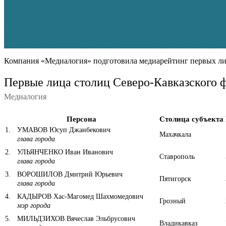
Компания «Медиалогия» подготовила медиарейтинг первых лиц 
Первые лица столиц Северо-Кавказского 
Медиалогия
Персона
Столица субъекта
1
.
УМАВОВ Юсуп Джанбекович
Махачкала
глава города
2
.
УЛЬЯНЧЕНКО Иван Иванович
Ставрополь
глава города
3
.
ВОРОШИЛОВ Дмитрий Юрьевич
Пятигорск
глава города
4
.
КАДЫРОВ Хас-Магомед Шахмомедович
Грозный
мэр города
5
.
МИЛЬДЗИХОВ Вячеслав Эльбрусович
Владикавказ