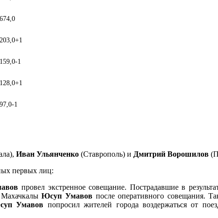
674,0
203,0
+1
159,0
-1
128,0
+1
97,0
-1
ала),
Иван Ульянченко
(Ставрополь)
и
Дмитрий Ворошилов
(П
ных первых лиц:
авов
провел экстренное совещание. Пострадавшие в результа
р Махачкалы
Юсуп Умавов
после оперативного совещания. Т
суп Умавов
попросил жителей города воздержаться от поез