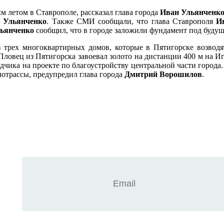
 летом в Ставрополе, рассказал глава города
Иван Ульянченк
 Ульянченко
. Также СМИ сообщали, что глава Ставрополя
И
ьянченко
сообщил, что в городе заложили фундамент под буду
з трех многоквартирных домов, которые в Пятигорске возводя
 Пловец из Пятигорска завоевал золото на дистанции 400 м на 
дчика на проекте по благоустройству центральной части города
лотрассы, предупредил глава города
Дмитрий Ворошилов
.