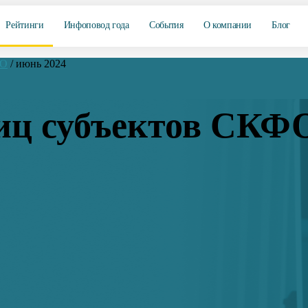
Рейтинги
Инфоповод года
События
О компании
Блог
ФО
/
июнь 2024
иц субъектов СКФ