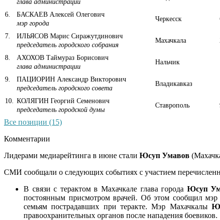
глава администрации
6
.
БАСКАЕВ Алексей Олегович
Черкесск
мэр города
7
.
ИЛЬЯСОВ Марис Сиражутдинович
Махачкала
председатель городского собрания
8
.
АХОХОВ Таймураз Борисович
Нальчик
глава администрации
9
.
ПАЦИОРИН Александр Викторович
Владикавказ
председатель городского совета
10
.
КОЛЯГИН Георгий Семенович
Ставрополь
председатель городской думы
Все позиции (15)
Комментарии
Лидерами медиарейтинга в июне стали
Юсуп Умавов
(Махачк
СМИ сообщали о следующих событиях с участием перечислен
В связи с терактом в Махачкале глава города
Юсуп
Ум
постоянным присмотром врачей. Об этом сообщил мэ
семьям пострадавших при теракте. Мэр Махачкалы
Ю
правоохранительных органов после нападения боевиков.