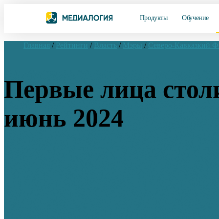
Продукты
Обучение
Главная
/
Рейтинги
/
Власть
/
Мэры
/
Северо-Кавказкий 
Первые лица стол
июнь 2024