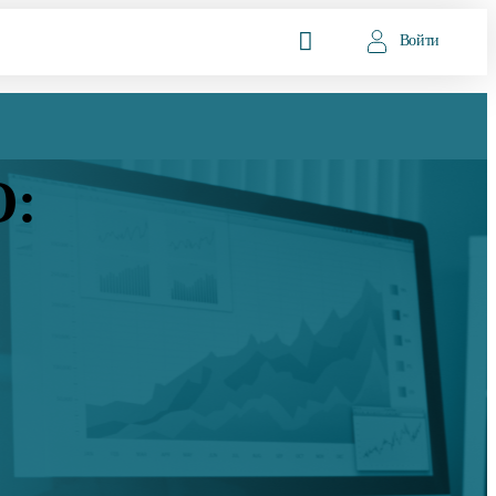
Войти
О: