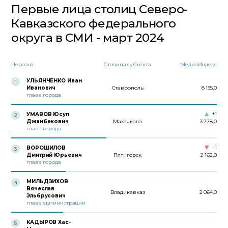
Первые лица столиц Северо-
Кавказского федерального
округа в СМИ - март 2024
Персона
Столица субъекта
МедиаИндекс
УЛЬЯНЧЕНКО Иван
1
Иванович
Ставрополь
8 155,0
глава города
+1
УМАВОВ Юсуп
2
Джанбекович
Махачкала
3 778,0
глава города
-1
ВОРОШИЛОВ
3
Дмитрий Юрьевич
Пятигорск
2 162,0
глава города
МИЛЬДЗИХОВ
4
Вячеслав
Владикавказ
2 064,0
Эльбрусович
глава администрации
КАДЫРОВ Хас-
5