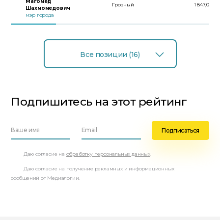
Магомед
Грозный
1 847,0
Шахмомедович
мэр города
Все позиции (16)
Подпишитесь на этот рейтинг
Даю согласие на
обработку персональных данных
.
Даю согласие на получение рекламных и информационных
сообщений от Медиалогии.