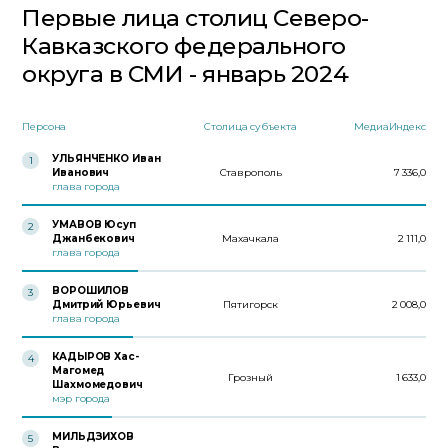
Первые лица столиц Северо-
Кавказского федерального
округа в СМИ - январь 2024
Персона
Столица субъекта
МедиаИндекс
УЛЬЯНЧЕНКО Иван
1
Иванович
Ставрополь
7 336,0
глава города
УМАВОВ Юсуп
2
Джанбекович
Махачкала
2 111,0
глава города
ВОРОШИЛОВ
3
Дмитрий Юрьевич
Пятигорск
2 008,0
глава города
КАДЫРОВ Хас-
4
Магомед
Грозный
1 633,0
Шахмомедович
мэр города
МИЛЬДЗИХОВ
5