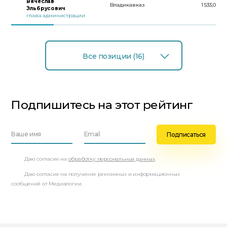
Вячеслав
Владикавказ
1 533,0
Эльбрусович
глава администрации
Все позиции (16)
Подпишитесь на этот рейтинг
Даю согласие на
обработку персональных данных
.
Даю согласие на получение рекламных и информационных
сообщений от Медиалогии.