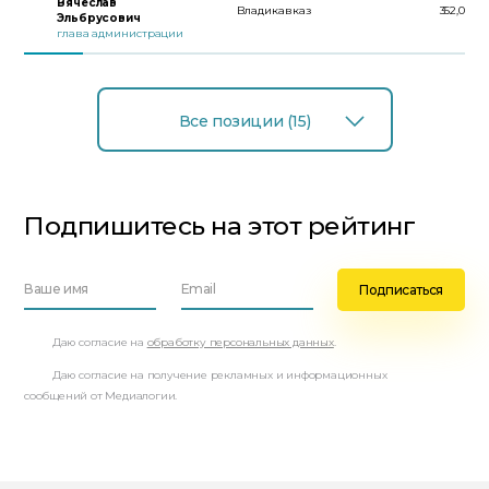
Вячеслав
Владикавказ
352,0
Эльбрусович
глава администрации
Все позиции (15)
Подпишитесь на этот рейтинг
Даю согласие на
обработку персональных данных
.
Даю согласие на получение рекламных и информационных
сообщений от Медиалогии.