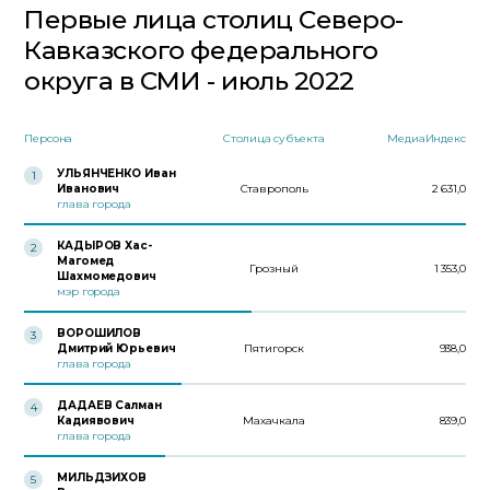
Первые лица столиц Северо-
Кавказского федерального
округа в СМИ - июль 2022
Персона
Столица субъекта
МедиаИндекс
УЛЬЯНЧЕНКО Иван
1
Иванович
Ставрополь
2 631,0
глава города
КАДЫРОВ Хас-
2
Магомед
Грозный
1 353,0
Шахмомедович
мэр города
ВОРОШИЛОВ
3
Дмитрий Юрьевич
Пятигорск
938,0
глава города
ДАДАЕВ Салман
4
Кадиявович
Махачкала
839,0
глава города
МИЛЬДЗИХОВ
5