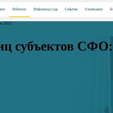
ние
Рейтинги
Инфоповод года
События
О компании
Б
ь 2015
иц субъектов СФО: