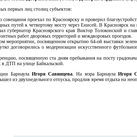
ых первых лиц столиц субъектов:
о совещания проехал по Красноярску и проверил благоустройс
дных путей к четвертому мосту через Енисей. В Красноярск на
чал губернатор Красноярского края Виктор Толоконский и гла
онтных работ дворовых территорий и междворовых проездов.
ом мероприятии, посвященном открытию 64-ой выставки зеленог
ко договорились о модернизации искусственного футбольного
ренцию, посвященную ста дням пребывания на посту градонач
 в ДТП на улице Байкальской.
ации Барнаула
Игоря Савинцева
. На мэра Барнаула
Игоря 
вышел из двухнедельного отпуска, продлив время отдыха на не