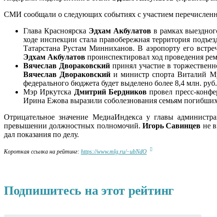
СМИ сообщали о следующих событиях с участием перечисленн
Глава Красноярска
Эдхам Акбулатов
в рамках выездног
ходе инспекции стала правобережная территория подъез
Татарстана Рустам Минниханов. В аэропорту его встре
Эдхам Акбулатов
проинспектировал ход проведения рем
Вячеслав Двораковский
принял участие в торжественн
Вячеслав Двораковский
и министр спорта Виталий Мут
федерального бюджета будет выделено более 8,4 млн. руб.
Мэр Иркутска
Дмитрий Бердников
провел пресс-конфе
Ирина Ежова выразили соболезнования семьям погибших
Отрицательное значение МедиаИндекса у главы администр
превышении должностных полномочий.
Игорь Савинцев
не 
дал показания по делу.
Короткая ссылка на рейтинг:
https://www.mlg.ru/~ubNdO
Подпишитесь на этот рейтинг