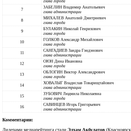
глава города
ЗАБЕЛИН Владимир Анатольевич
7
глава администрации
МИХАЛЕВ Анатолий Дмитриевич
8
глава города
БУЛАКИН Николай Генрихович
9
глава города
ГОЛКОВ Александр Михайлович
10
глава города
САНГАДИЕВ Зандра Гэндэнович
11
глава администрации
ОЮН Дина Ивановна
12
глава города
ОБЛОГИН Виктор Александрович
13
глава города
ХОВАЛЫГ Владислав Товарищтайович
14
глава администрации
ЗУБОВИЧ Людмила Николаевна
15
глава города
САВИНЦЕВ Игорь Григорьевич
16
глава администрации
Комментарии:
Лидерами медиарейтинга стали
Эдхам Акбулатов
(Красноярск