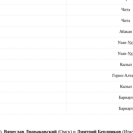
Чита
Чита
Абакан
Улан-Уд
Улан-Уд
Кызыл
Горно-Алта
Кызыл
Барнаул
Барнаул
),
Вячеслав Двораковский
(Омск) и
Дмитрий Бердников
(Ирку