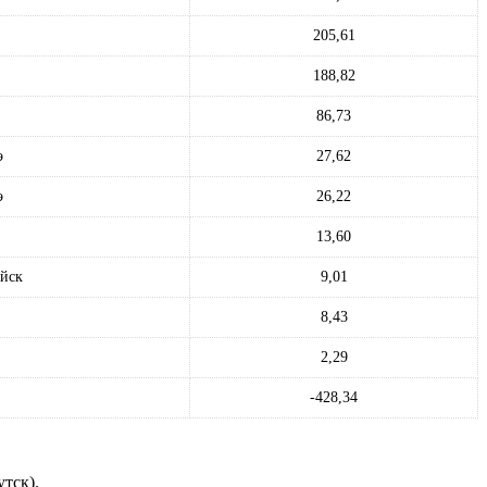
205,61
188,82
86,73
э
27,62
э
26,22
13,60
йск
9,01
8,43
2,29
-428,34
тск).