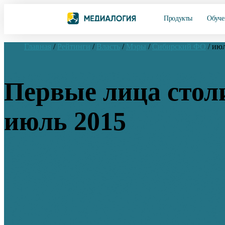
Продукты
Обуче
Главная
/
Рейтинги
/
Власть
/
Мэры
/
Сибирский ФО
/
июл
Первые лица стол
июль 2015