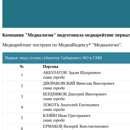
Компания "Медиалогия" подготовила медиарейтинг первых л
Медиарейтинг построен по МедиаИндексу* "Медиалогии".
Первые лица столиц субъектов Сибирского ФО в СМИ
№
Персона
АКБУЛАТОВ Эдхам Шукриевич
1
глава города
ДВОРАКОВСКИЙ Вячеслав Викторович
2
глава города
БЕРДНИКОВ Дмитрий Викторович
3
глава города
ЛОКОТЬ Анатолий Евгеньевич
4
глава города
КЛЯЙН Иван Григорьевич
5
глава города
ЕРМАКОВ Валерий Константинович
6