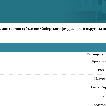
иц столиц субъектов Сибирского федерального округа за ию
Столица суб
Краснояр
Омск
Иркутс
Новосиби
Томск
Кемеров