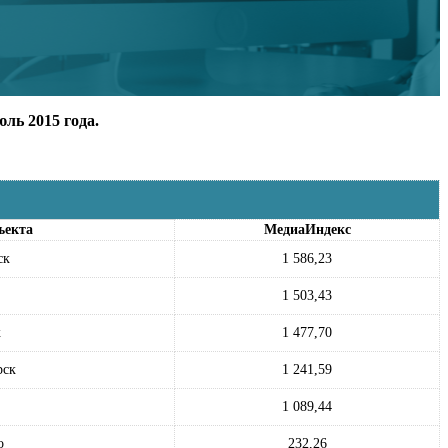
ль 2015 года.
ъекта
МедиаИндекс
ск
1 586,23
1 503,43
к
1 477,70
рск
1 241,59
1 089,44
о
232,26