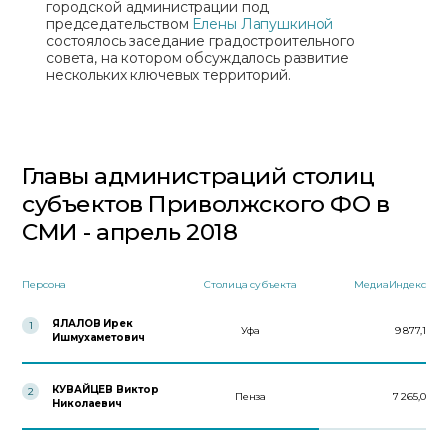
городской администрации под
председательством
Елены Лапушкиной
состоялось заседание градостроительного
совета, на котором обсуждалось развитие
нескольких ключевых территорий.
Главы администраций столиц
субъектов Приволжского ФО в
СМИ - апрель 2018
Персона
Столица субъекта
МедиаИндекс
ЯЛАЛОВ Ирек
1
Уфа
9 877,1
Ишмухаметович
КУВАЙЦЕВ Виктор
2
Пенза
7 265,0
Николаевич