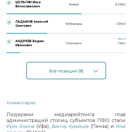
ШУЛЬГИН Илья
3
Киров
6 240,2
Вячеславович
ЛАДЫКОВ Алексей
4
Чебоксары
3 341,0
Олегович
New!
АНДРЕЕВ Вадим
5
Ульяновск
1 145,1
Иванович
Все позиции (8)
Комментарии:
Лидерами медиарейтинга глав
администраций столиц субъектов ПФО стали
(Уфа),
(Пенза) и
Ирек Ялалов
Виктор Кувайцев
Илья