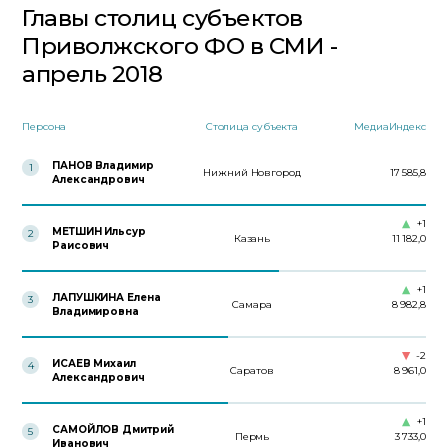
Главы столиц субъектов
Приволжского ФО в СМИ -
апрель 2018
Персона
Столица субъекта
МедиаИндекс
ПАНОВ Владимир
1
Нижний Новгород
17 585,8
Александрович
+1
МЕТШИН Ильсур
2
Казань
11 182,0
Раисович
+1
ЛАПУШКИНА Елена
3
Самара
8 982,8
Владимировна
-2
ИСАЕВ Михаил
4
Саратов
8 961,0
Александрович
+1
САМОЙЛОВ Дмитрий
5
Пермь
3 733,0
Иванович