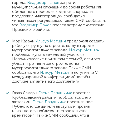
города.
Владимир Панов
запретил
муниципальным служащим во время работы или
обеденного перерыва ходить в спортзал и
предложил нижегородцам сообщать о
чиновниках-прогульщиках. Также СМИ сообщали,
что
Владимир Панов
провел встречу с жителями
Приокского района.
Мэр Казани
Ильсур Метшин
предложил создать
рабочую группу по строительству в городе
мусоросжигательного завода.
Ильсур Метшин
пообещал купить земельный участок в
Новониколаевке и жить там с семьей, если это
убедит противников строительства
мусоросжигательного завода. Также СМИ
сообщали, что
Ильсур Метшин
выступил на V
международной конференции «Способы
достижения активного долголетия».
Глава Самары
Елена Лапушкина
посетила
Куйбышевский район и пообщалась с его
жителями.
Елена Лапушкина
посетила пос.
Рубежное, где жители выступили против
начавшегося поблизости строительства
крематория. Также СМИ сообщали, что в