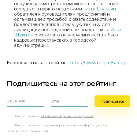
поручил рассмотреть возможность пополнения
городского парка спецтехники.
Илья Шульгин
обратился к руководителям предприятий и
организаций с просьбой оказать содействие и
предоставить дополнительную технику для
ликвидации последствий снегопада. Также
Илья
Шульгин
рассказал о планируемых масштабных
кадровых перестановках в городской
администрации.
Короткая ссылка на рейтинг:
https://www.mlg.ru/~apIrg
Подпишитесь на этот рейтинг
Даю согласие на
обработку персональных данных
.
Даю согласие на получение рекламных и информационных
сообщений от Медиалогии.