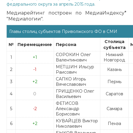
федерального округа за апрель 2015 года.
Медиарейтинг построен по МедиаИндексу*
"Медиалогии".
Главы столиц субъектов Приволжского ФО в СМИ
Столица
№
Перемещение
Персона
субъекта
СОРОКИН Олег
Нижний
1
+1
Валентинович
Новгород
МЕТШИН Ильсур
2
-1
Казань
Раисович
САПКО Игорь
3
+2
Пермь
Вячеславович
ГРИЩЕНКО Олег
4
0
Саратов
Васильевич
ФЕТИСОВ
5
-2
Александр
Самара
Борисович
КУВАЙЦЕВ Виктор
6
+2
Пенза
Николаевич