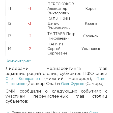
ПЕРЕСКОКОВ
11
-1
Александр
Киров
Викторович
КАЛИНКИН
12
-3
Денис
Казань
Геннадьевич
ТУЛТАЕВ Петр
13
-2
Саранск
Николаевич
ПАНЧИН
14
-2
Сергей
Ульяновск
Сергеевич
Комментарии:
Лидерами медиарейтинга глав
администраций столиц субъектов ПФО стали
(Нижний Новгород),
Олег Кондрашов
Павел
(Йошкар-Ола) и
(Самара).
Плотников
Олег Фурсов
СМИ сообщали о следующих событиях с
участием перечисленных глав столиц
субъектов:
Глава администрации Нижнего Новгорода
Олег