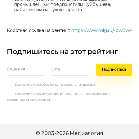
промышленным предприятиям Куйбышева,
работавшим на нужды фронта.
Короткая ссылка на рейтинг:
https://www.mlg.ru/~dw0wo
Подпишитесь на этот рейтинг
Даю согласие на
обработку персональных данных
.
Даю согласие на получение рекламных и информационных
сообщений от Медиалогии.
© 2003-2026 Медиалогия