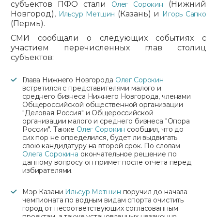
субъектов ПФО стали
(Нижний
Олег Сорокин
Новгород),
(Казань) и
Ильсур Метшин
Игорь Сапко
(Пермь).
СМИ сообщали о следующих событиях с
участием перечисленных глав столиц
субъектов:
Глава Нижнего Новгорода
Олег Сорокин
встретился с представителями малого и
среднего бизнеса Нижнего Новгорода, членами
Общероссийской общественной организации
"Деловая Россия" и Общероссийской
организации малого и среднего бизнеса "Опора
России". Также
Олег Сорокин
сообщил, что до
сих пор не определился, будет ли выдвигать
свою кандидатуру на второй срок. По словам
Олега Сорокина
окончательное решение по
данному вопросу он примет после отчета перед
избирателями.
Мэр Казани
Ильсур Метшин
поручил до начала
чемпионата по водным видам спорта очистить
город от несоответствующих согласованным
проектам, а также установленных незаконно