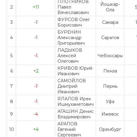
ПЛОТНИКОВ
Йошкар-
2
+11
Павел
Ола
Вячеславович
ФУРСОВ Олег
3
-1
Самара
Борисович
БУРЕНИН
4
-1
Александр
Саратов
Григорьевич
ЛАДЫКОВ
5
-1
Алексей
Чебоксары
Олегович
КРИВОВ Юрий
6
+2
Пенза
Иванович
САМОЙЛОВ
7
-1
Дмитрий
Пермь
Иванович
ЯЛАЛОВ Ирек
8
-1
Уфа
Ишмухаметович
АГАШИН Денис
9
-4
Ижевск
Владимирович
АРАПОВ
10
+4
Евгений
Оренбург
Сергеевич