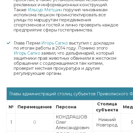
рекламных и информационных конструкций.
Также
Ильсур Метшин
поручил чиновникам
исполкома пешком проинспектировать все
улицы по маршрутам передвижения
спортсменов и гостей и лично проверить каждое
предприятие сферы гостеприимства.
Глава Перми
Игорь Сапко
выступил с докладом
по итогам работы в 2014 году. Помимо этого
Игорь Сапко
заявил, что дельфинарий, который
защитники прав животных обвинили в жестоком
обращении с содержащимися там китами,
проверит местная прокуратура и другие
регулирующие органы.
Главы администраций столиц субъектов Приволжского 
Столица
№
Перемещение
Персона
Мед
субъекта
КОНДРАШОВ
Нижний
1
0
Олег
Новгород
Александрович