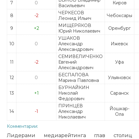
БЫКОВ Владимир
7
0
Киров
Васильевич
ЧЕРКЕСОВ
8
-2
Чебоксары
Леонид Ильич
МИЩЕРЯКОВ
9
+2
Оренбург
Юрий Николаевич
УШАКОВ
10
0
Александр
Ижевск
Александрович
СЕМИВЕЛИЧЕНКО
11
-2
Евгений
Уфа
Александрович
БЕСПАЛОВА
12
0
Ульяновск
Марина Павловна
БУРНАЙКИН
13
+1
Николай
Саранск
Федорович
ПРИНЦЕВ
Йошкар-
14
-1
Александр
Ола
Николаевич
Комментарии:
Лидерами медиарейтинга глав столиц