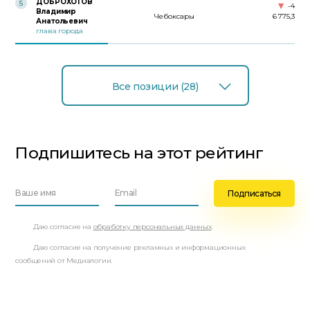
ДОБРОХОТОВ
5
-4
Владимир
Чебоксары
6 775,3
Анатольевич
глава города
Все позиции (28)
Подпишитесь на этот рейтинг
Даю согласие на
обработку персональных данных
.
Даю согласие на получение рекламных и информационных
сообщений от Медиалогии.