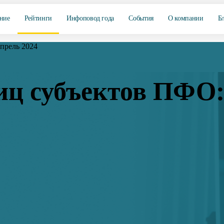
ние
Рейтинги
Инфоповод года
События
О компании
Б
апрель 2024
иц субъектов ПФО