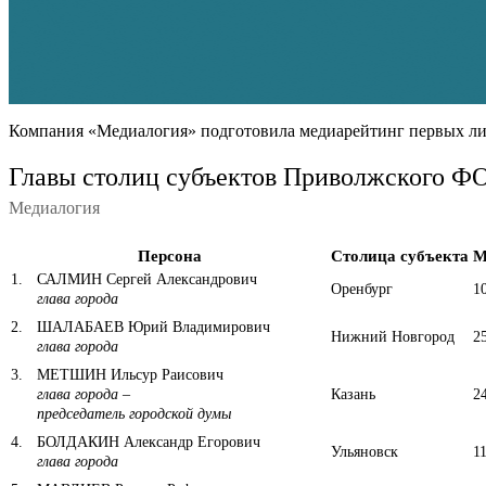
Компания «Медиалогия» подготовила медиарейтинг первых лиц 
Главы столиц субъектов Приволжского ФО
Медиалогия
Персона
Столица субъекта
М
1
.
САЛМИН Сергей Александрович
Оренбург
1
глава города
2
.
ШАЛАБАЕВ Юрий Владимирович
Нижний Новгород
2
глава города
3
.
МЕТШИН Ильсур Раисович
глава города
–
Казань
2
председатель городской думы
4
.
БОЛДАКИН Александр Егорович
Ульяновск
1
глава города