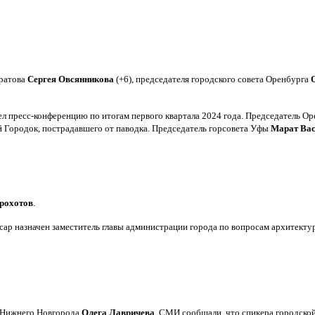
аратова
Сергея
Овсянникова
(+6), председателя городского совета Оренбурга
л пресс-конференцию по итогам первого квартала 2024 года. Председатель О
Городок, пострадавшего от паводка. Председатель горсовета Уфы
Марат Ва
рохотов
.
р назначен заместитель главы администрации города по вопросам архитекту
 Нижнего Новгорода
Олега Лавричева
. СМИ сообщали, что спикера городск