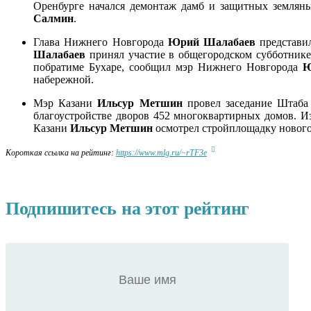
Оренбурге начался демонтаж дамб и защитных земляны
Салмин
.
Глава Нижнего Новгорода
Юрий Шалабаев
представил
Шалабаев
принял участие в общегородском субботнике 
побратиме Бухаре, сообщил мэр Нижнего Новгорода
Ю
набережной.
Мэр Казани
Ильсур Метшин
провел заседание Штаба
благоустройстве дворов 452 многоквартирных домов. 
Казани
Ильсур Метшин
осмотрел стройплощадку нового
Короткая ссылка на рейтинг:
https://www.mlg.ru/~rTF3e
Подпишитесь на этот рейтинг