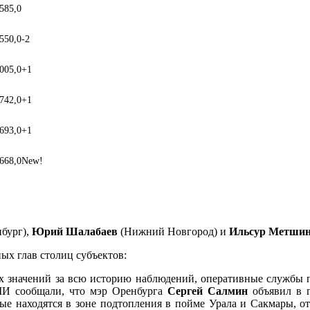
 585,0
 550,0
-2
 005,0
+1
 742,0
+1
 693,0
+1
 668,0
New!
бург),
Юрий Шалабаев
(Нижний Новгород) и
Ильсур Метши
ых глав столиц субъектов:
ых значений за всю историю наблюдений, оперативные службы 
МИ сообщали, что мэр Оренбурга
Сергей Салмин
объявил в г
рые находятся в зоне подтопления в пойме Урала и Сакмары, 