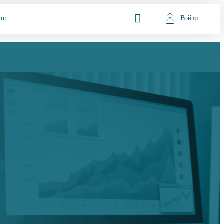
лог
Войти
: