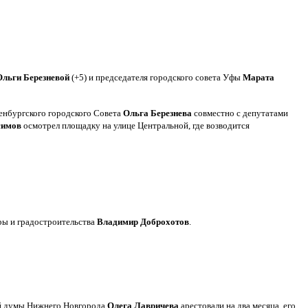
Ольги Березневой
(+5) и председателя городского совета Уфы
Марата
ренбургского городского Совета
Ольга Березнева
совместно с депутатами
симов
осмотрел площадку на улице Центральной, где возводится
ры и градостроительства
Владимир Доброхотов
.
ой думы Нижнего Новгорода
Олега Лавричева
арестовали на два месяца, его