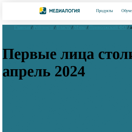
Продукты
Обуче
Главная
/
Рейтинги
/
Власть
/
Мэры
/
Приволжский ФО
/
Первые лица стол
апрель 2024