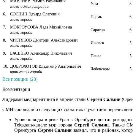
5
.
МАВЛИЕВ Ратмир Рафилович
Уфа
8
глава администрации
6
.
СОСНИН Эдуард Олегович
Пермь
6
глава города
7
.
МОКРОУСОВА Лада Михайловна
Саратов
6
глава города
8
.
ЧИСТЯКОВ Дмитрий Александрович
Ижевск
5
глава города
9
.
БАСЕНКО Александр Николаевич
Пенза
5
глава города
10
.
ДОБРОХОТОВ Владимир Анатольевич
Чебоксары
5
врио главы города
Все позиции (28)
Комментарии
Лидерами медиарейтинга в апреле стали
Сергей Салмин
(Орен
СМИ сообщали о следующих событиях с участием перечисленн
Уровень воды в реке Урал в Оренбурге достиг рекордн
Telegram-канале мэр города
Сергей Салмин
. Также С
Оренбурга
Сергей Салмин
заявил, что в районах, кото