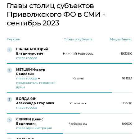
Главы столиц субъектов
Приволжского ФО в СМИ -
сентябрь 2023
Персона
Столица субъекта
МедиаИндекс
ШАЛАБАЕВ Юрий
1
Владимирович
Нижний Новгород
19 306,0
глава города
МЕТШИН Ильсур
2
Раисович
глава города
–
Казань
16 152,1
председатель городской
думы
БОЛДАКИН
3
Александр Егорович
Ульяновск
11 250,0
глава города
СПИРИН Денис
4
Вадимович
Чебоксары
8 663,0
глава администрации