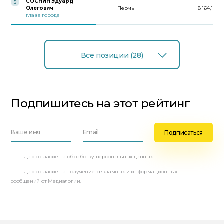
СОСНИН Эдуард
5
Олегович
Пермь
8 164,1
глава города
Все позиции (28)
Подпишитесь на этот рейтинг
Даю согласие на
обработку персональных данных
.
Даю согласие на получение рекламных и информационных
сообщений от Медиалогии.