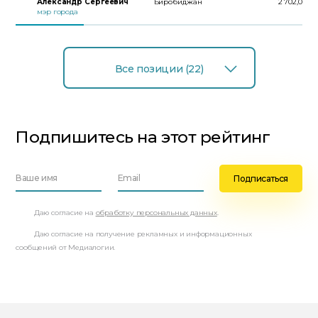
Александр Сергеевич
Биробиджан
2 702,0
мэр города
Все позиции (22)
Подпишитесь на этот рейтинг
Даю согласие на
обработку персональных данных
.
Даю согласие на получение рекламных и информационных
сообщений от Медиалогии.