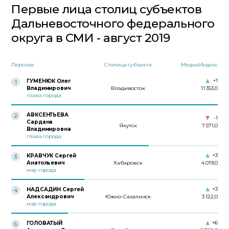
Первые лица столиц субъектов
Дальневосточного федерального
округа в СМИ - август 2019
Персона
Столица субъекта
МедиаИндекс
+1
ГУМЕНЮК Олег
1
Владимирович
Владивосток
11 353,0
глава города
АВКСЕНТЬЕВА
2
-1
Сардана
Якутск
7 571,0
Владимировна
глава города
+3
КРАВЧУК Сергей
3
Анатольевич
Хабаровск
4 019,0
мэр города
+3
НАДСАДИН Сергей
4
Александрович
Южно-Сахалинск
3 122,0
мэр города
+6
ГОЛОВАТЫЙ
5