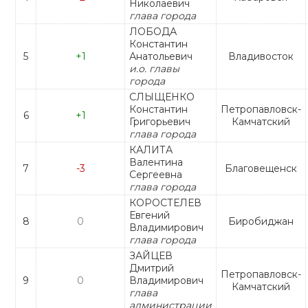
Николаевич
глава города
ЛОБОДА
Константин
5
+1
Анатольевич
Владивосток
и.о. главы
города
СЛЫЩЕНКО
Константин
Петропавловск-
6
+1
Григорьевич
Камчатский
глава города
КАЛИТА
Валентина
7
-3
Благовещенск
Сергеевна
глава города
КОРОСТЕЛЕВ
Евгений
8
0
Биробиджан
Владимирович
глава города
ЗАЙЦЕВ
Дмитрий
Петропавловск-
9
0
Владимирович
Камчатский
глава
администрации