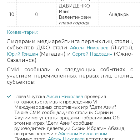
ДАВИДЕНКО
Илья
10
0
Анадырь
Валентинович
глава города
Комментарии:
Лидерами медиарейтинга первых лиц столиц
субъектов ДФО стали
(Якутск),
Айсен Николаев
(Магадан) и
(Южно-
Юрий Гришан
Сергей Надсадин
Сахалинск).
СМИ сообщали о следующих событиях с
участием перечисленных первых лиц столиц
субъектов:
Глава Якутска
Айсен Николаев
проверил
готовность столицы к проведению VI
Международных спортивных игр "Дети Азии".
Также СМИ сообщали, что столицы Сирии и
Якутии могут стать городами-побратимами. Об
этом на играх "Дети Азии" сообщил
руководитель делегации Сирии Ибрагим Абазид
во время встречи с
Айсеном Николаевым
.
Помимо этого,
Айсен Николаев
встретился с