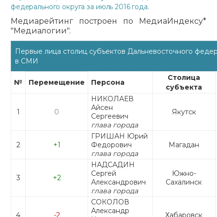
федерального округа за июль 2016 года.
Медиарейтинг построен по МедиаИндексу*
"Медиалогии".
Первые лица столиц субъектов Дальневосточного федер
в СМИ
Столица
№
Перемещение
Персона
субъекта
НИКОЛАЕВ
Айсен
1
0
Якутск
Сергеевич
глава города
ГРИШАН Юрий
2
+1
Федорович
Магадан
глава города
НАДСАДИН
Сергей
Южно-
3
+2
Александрович
Сахалинск
глава города
СОКОЛОВ
Александр
4
-2
Хабаровск