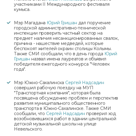
участниками II Международного фестиваля
кумыса.
Мэр Магадана
Юрий Гришан
дал поручение
городской административно-технической
инспекции проверить частный сектор на
предмет наличия несанкционированных свалок,
причина - нашествие медведей, которые
беспокоят жителей окраин столицы Колымы.
Также СМИ сообщали, что в день города
Юрий
Гришан
назвал имена лауреатов и объявил
победителя ежегодного конкурса "Человек
года".
Мэр Южно-Сахалинска
Сергей Надсадин
совершил рабочую поездку на МУП
"Транспортная компания", которая была
посвящена обсуждению проблем и перспектив
развития муниципального общественного
транспорта в Южно-Сахалинске. Также СМИ
сообщали, что
Сергей Надсадин
проверил ход
возобновившихся работ в здании центральной
детской музыкальной школы на улице
Невельского.