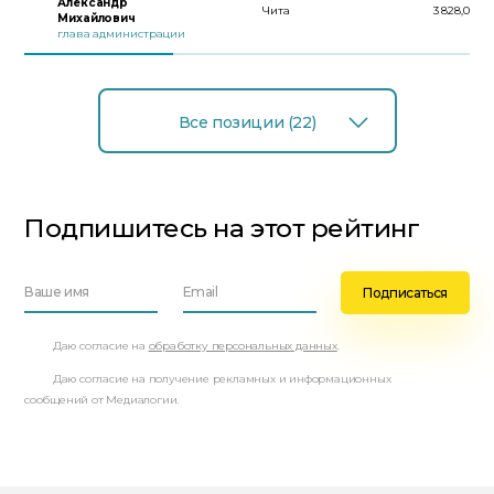
Александр
Чита
3 828,0
Михайлович
глава администрации
Все позиции (22)
Подпишитесь на этот рейтинг
Даю согласие на
обработку персональных данных
.
Даю согласие на получение рекламных и информационных
сообщений от Медиалогии.