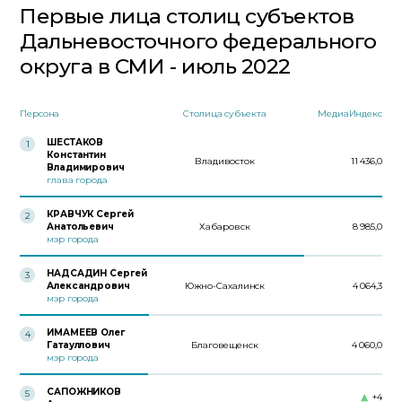
Первые лица столиц субъектов
Дальневосточного федерального
округа в СМИ - июль 2022
Персона
Столица субъекта
МедиаИндекс
ШЕСТАКОВ
1
Константин
Владивосток
11 436,0
Владимирович
глава города
КРАВЧУК Сергей
2
Анатольевич
Хабаровск
8 985,0
мэр города
НАДСАДИН Сергей
3
Александрович
Южно-Сахалинск
4 064,3
мэр города
ИМАМЕЕВ Олег
4
Гатауллович
Благовещенск
4 060,0
мэр города
САПОЖНИКОВ
5
+4