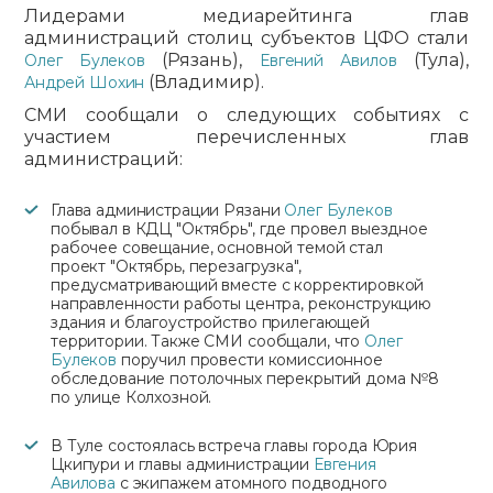
Лидерами медиарейтинга глав
администраций столиц субъектов ЦФО стали
(Рязань),
(Тула),
Олег Булеков
Евгений Авилов
(Владимир).
Андрей Шохин
СМИ сообщали о следующих событиях с
участием перечисленных глав
администраций:
Глава администрации Рязани
Олег Булеков
побывал в КДЦ "Октябрь", где провел выездное
рабочее совещание, основной темой стал
проект "Октябрь, перезагрузка",
предусматривающий вместе с корректировкой
направленности работы центра, реконструкцию
здания и благоустройство прилегающей
территории. Также СМИ сообщали, что
Олег
Булеков
поручил провести комиссионное
обследование потолочных перекрытий дома №8
по улице Колхозной.
В Туле состоялась встреча главы города Юрия
Цкипури и главы администрации
Евгения
Авилова
с экипажем атомного подводного