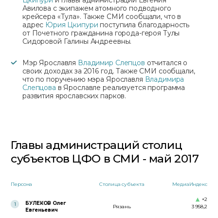
Цкипури
и главы администрации Евгения
Авилова с экипажем атомного подводного
крейсера «Тула». Также СМИ сообщали, что в
адрес
Юрия Цкипури
поступила благодарность
от Почетного гражданина города-героя Тулы
Сидоровой Галины Андреевны.
Мэр Ярославля
Владимир Слепцов
отчитался о
своих доходах за 2016 год. Также СМИ сообщали,
что по поручению мэра Ярославля
Владимира
Слепцова
в Ярославле реализуется программа
развития ярославских парков.
Главы администраций столиц
субъектов ЦФО в СМИ - май 2017
Персона
Столица субъекта
МедиаИндекс
+2
БУЛЕКОВ Олег
1
Рязань
3 958,2
Евгеньевич