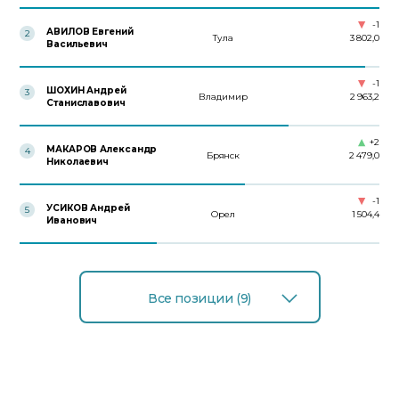
-1
АВИЛОВ Евгений
2
Тула
3 802,0
Васильевич
-1
ШОХИН Андрей
3
Владимир
2 963,2
Станиславович
+2
МАКАРОВ Александр
4
Брянск
2 479,0
Николаевич
-1
УСИКОВ Андрей
5
Орел
1 504,4
Иванович
Все позиции (9)