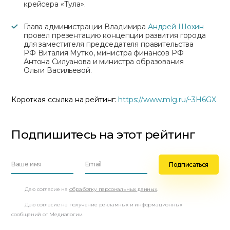
крейсера «Тула».
Глава администрации Владимира
Андрей Шохин
провел презентацию концепции развития города
для заместителя председателя правительства
РФ Виталия Мутко, министра финансов РФ
Антона Силуанова и министра образования
Ольги Васильевой.
Короткая ссылка на рейтинг:
https://www.mlg.ru/~3H6GX
Подпишитесь на этот рейтинг
Даю согласие на
обработку персональных данных
.
Даю согласие на получение рекламных и информационных
сообщений от Медиалогии.