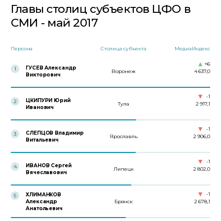
Главы столиц субъектов ЦФО в
СМИ - май 2017
Персона
Столица субъекта
МедиаИндекс
+6
ГУСЕВ Александр
1
Воронеж
4 637,0
Викторович
-1
ЦКИПУРИ Юрий
2
Тула
2 917,1
Иванович
-1
СЛЕПЦОВ Владимир
3
Ярославль
2 906,0
Витальевич
-1
ИВАНОВ Сергей
4
Липецк
2 802,0
Вячеславович
-1
ХЛИМАНКОВ
5
Александр
Брянск
2 678,1
Анатольевич