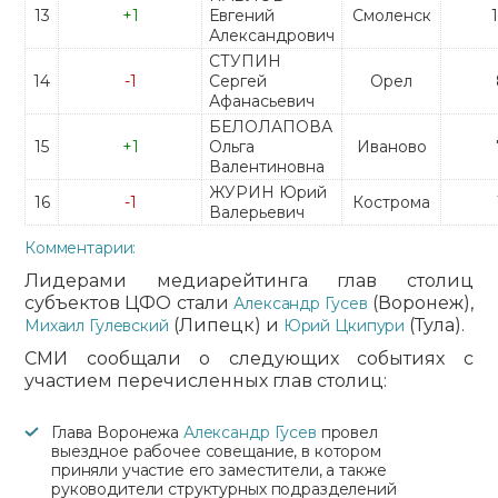
13
+1
Евгений
Смоленск
Александрович
СТУПИН
14
-1
Сергей
Орел
Афанасьевич
БЕЛОЛАПОВА
15
+1
Ольга
Иваново
Валентиновна
ЖУРИН Юрий
16
-1
Кострома
Валерьевич
Комментарии:
Лидерами медиарейтинга глав столиц
субъектов ЦФО стали
(Воронеж),
Александр Гусев
(Липецк) и
(Тула).
Михаил Гулевский
Юрий Цкипури
СМИ сообщали о следующих событиях с
участием перечисленных глав столиц:
Глава Воронежа
Александр Гусев
провел
выездное рабочее совещание, в котором
приняли участие его заместители, а также
руководители структурных подразделений