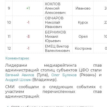
ХОХЛОВ
9
+1
Алексей
Иваново
2
Алексеевич
ОВЧАРОВ
10
-1
Николай
Курск
2
Иванович
БЕРНИКОВ
11
-3
Михаил
Орел
1
Юрьевич
ЕМЕЦ Виктор
12
-1
Кострома
0
Валентинович
Комментарии:
Лидерами медиарейтинга глав
администраций столиц субъектов ЦФО стали
(Тула),
(Рязань) и
Евгений Авилов
Олег Булеков
(Владимир).
Андрей Шохин
СМИ сообщали о следующих событиях с
участием перечисленных глав
администраций: