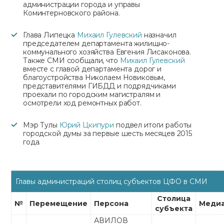
администрации города и управы
Коминтерновского района.
Глава Липецка
Михаил Гулевский
назначил
председателем департамента жилищно-
коммунального хозяйства Евгения Лисаконова.
Также СМИ сообщали, что
Михаил Гулевский
вместе с главой департамента дорог и
благоустройства Николаем Новиковым,
представителями ГИБДД и подрядчиками
проехали по городским магистралям и
осмотрели ход ремонтных работ.
Мэр Тулы
Юрий Цкипури
подвел итоги работы
городской думы за первые шесть месяцев 2015
года.
Главы администраций столиц субъектов ЦФО в СМИ
Столица
№
Перемещение
Персона
Меди
субъекта
АВИЛОВ