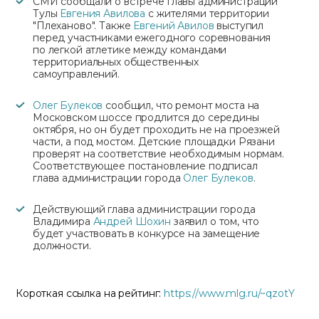
СМИ сообщали о встрече главы администрации
Тулы
Евгения Авилова
с жителями территории
"Плеханово". Также
Евгений Авилов
выступил
перед участниками ежегодного соревнования
по легкой атлетике между командами
территориальных общественных
самоуправлений.
Олег Булеков
сообщил, что ремонт моста на
Московском шоссе продлится до середины
октября, но он будет проходить не на проезжей
части, а под мостом. Детские площадки Рязани
проверят на соответствие необходимым нормам.
Соответствующее постановление подписал
глава администрации города
Олег Булеков
.
Действующий глава администрации города
Владимира
Андрей Шохин
заявил о том, что
будет участвовать в конкурсе на замещение
должности.
Короткая ссылка на рейтинг:
https://www.mlg.ru/~qzotY