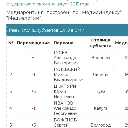
федерального округа за август 2015 года.
Медиарейтинг построен по МедиаИндексу*
"Медиалогии".
Главы столиц субъектов ЦФО в СМИ
Столица
№
Перемещение
Персона
Меди
субъекта
ГУСЕВ
1
+1
Александр
Воронеж
6
Викторович
ГУЛЕВСКИЙ
2
-1
Михаил
Липецк
6
Владимирович
ЦКИПУРИ
3
+3
Юрий
Тула
3
Иванович
ИВАНОВ
4
-1
Александр
Калуга
2
Георгиевич
БОЖЕНОВ
5
+3
Сергей
Белгород
2