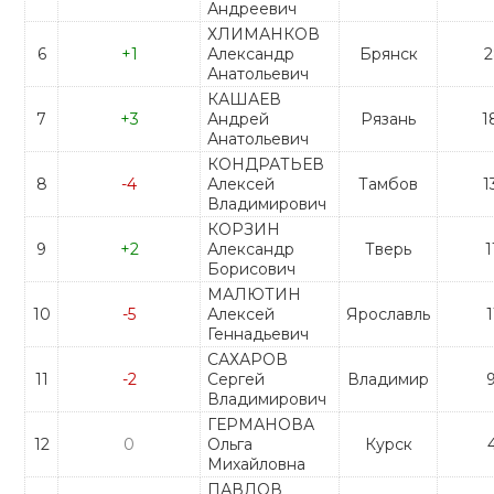
Андреевич
ХЛИМАНКОВ
6
+1
Александр
Брянск
2
Анатольевич
КАШАЕВ
7
+3
Андрей
Рязань
1
Анатольевич
КОНДРАТЬЕВ
8
-4
Алексей
Тамбов
1
Владимирович
КОРЗИН
9
+2
Александр
Тверь
1
Борисович
МАЛЮТИН
10
-5
Алексей
Ярославль
1
Геннадьевич
САХАРОВ
11
-2
Сергей
Владимир
Владимирович
ГЕРМАНОВА
12
0
Ольга
Курск
Михайловна
ПАВЛОВ