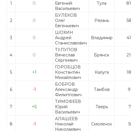
1
0
Евгений
Тула
81
Васильевич
БУЛЕКОВ
2
0
Олег
Рязань
58
Евгеньевич
ШОХИН
3
0
Андрей
Владимир
41
Станиславович
ТУЛУПОВ
4
0
Вячеслав
Брянск
21
Сергеевич
ГОРОБЦОВ
5
+1
Константин
Калуга
18
Михайлович
БОБРОВ
6
-1
Александр
Тамбов
9
Филиппович
ТИМОФЕЕВ
7
+5
Юрий
Тверь
7
Васильевич
АЛАШЕЕВ
8
-1
Николай
Смоленск
5
Николаевич