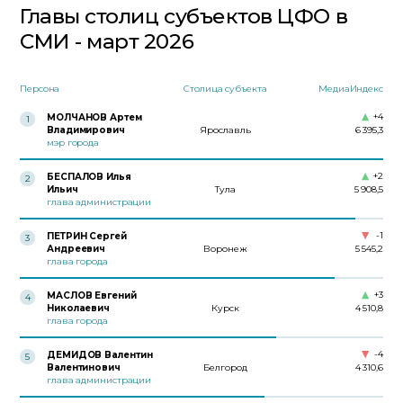
Главы столиц субъектов ЦФО в
СМИ - март 2026
Персона
Столица субъекта
МедиаИндекс
+4
МОЛЧАНОВ Артем
1
Владимирович
Ярославль
6 395,3
мэр города
+2
БЕСПАЛОВ Илья
2
Ильич
Тула
5 908,5
глава администрации
-1
ПЕТРИН Сергей
3
Андреевич
Воронеж
5 545,2
глава города
+3
МАСЛОВ Евгений
4
Николаевич
Курск
4 510,8
глава города
-4
ДЕМИДОВ Валентин
5
Валентинович
Белгород
4 310,6
глава администрации