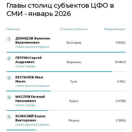
Главы столиц субъектов ЦФО в
СМИ - январь 2026
Персона
Столица субъекта
МедиаИндекс
ДЕМИДОВ Валентин
1
Валентинович
Белгород
11 819,2
глава администрации
ПЕТРИН Сергей
2
Андреевич
Воронеж
10 481,9
глава города
БЕСПАЛОВ Илья
3
Ильич
Тула
4 316,1
глава администрации
МАСЛОВ Евгений
4
Николаевич
Курск
4 079,8
глава города
ЯСИНСКИЙ Борис
5
Викторович
Рязань
2 905,5
глава администрации