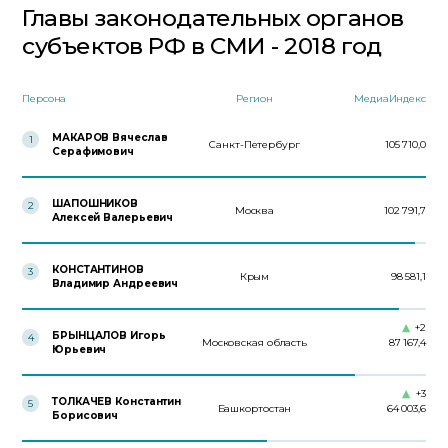
Главы законодательных органов
субъектов РФ в СМИ - 2018 год
Персона
Регион
МедиаИндекс
МАКАРОВ Вячеслав
1
Санкт-Петербург
105 710,0
Серафимович
ШАПОШНИКОВ
2
Москва
102 791,7
Алексей Валерьевич
КОНСТАНТИНОВ
3
Крым
98 581,1
Владимир Андреевич
+2
БРЫНЦАЛОВ Игорь
4
Московская область
87 167,4
Юрьевич
+3
ТОЛКАЧЕВ Константин
5
Башкортостан
64 003,6
Борисович