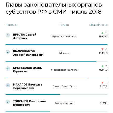
Главы законодательных органов
субъектов РФ в СМИ - июль 2018
Персона
Регион
МедиаИндекс
+1
БРИЛКА Сергей
1
Иркутская область
11 428,1
Фатеевич
-1
ШАПОШНИКОВ
2
Москва
10 181,0
Алексей Валерьевич
+4
БРЫНЦАЛОВ Игорь
3
Московская область
9 241,0
Юрьевич
-1
МАКАРОВ Вячеслав
4
Санкт-Петербург
6 107,2
Серафимович
ТОЛКАЧЕВ Константин
5
Башкортостан
4 971,1
Борисович