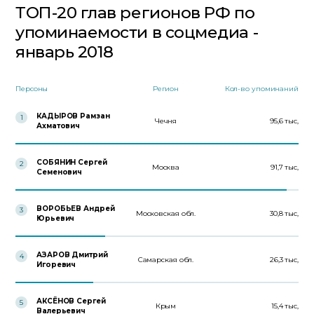
ТОП-20 глав регионов РФ по
упоминаемости в соцмедиа -
январь 2018
Персоны
Регион
Кол-во упоминаний
КАДЫРОВ Рамзан
1
Чечня
95,6 тыс,
Ахматович
СОБЯНИН Сергей
2
Москва
91,7 тыс,
Семенович
ВОРОБЬЕВ Андрей
3
Московская обл.
30,8 тыс,
Юрьевич
АЗАРОВ Дмитрий
4
Самарская обл.
26,3 тыс,
Игоревич
АКСЁНОВ Сергей
5
Крым
15,4 тыс,
Валерьевич