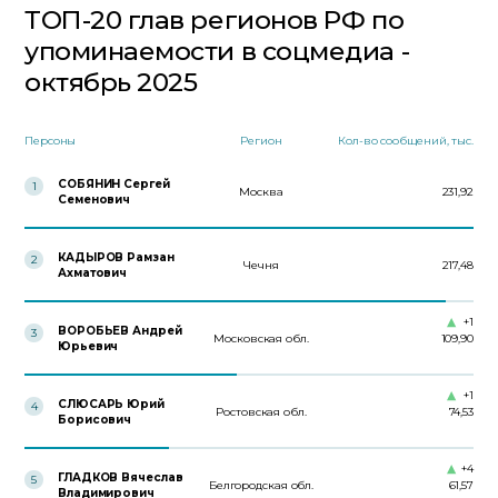
ТОП-20 глав регионов РФ по
упоминаемости в соцмедиа -
октябрь 2025
Персоны
Регион
Кол-во сообщений, тыс.
СОБЯНИН Сергей
1
Москва
231,92
Семенович
КАДЫРОВ Рамзан
2
Чечня
217,48
Ахматович
+1
ВОРОБЬЕВ Андрей
3
Московская обл.
109,90
Юрьевич
+1
СЛЮСАРЬ Юрий
4
Ростовская обл.
74,53
Борисович
+4
ГЛАДКОВ Вячеслав
5
Белгородская обл.
61,57
Владимирович