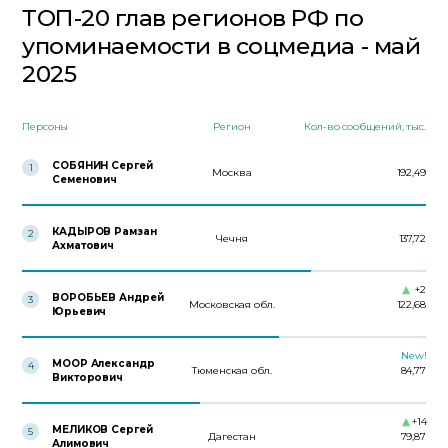
ТОП-20 глав регионов РФ по
упоминаемости в соцмедиа - май
2025
Персоны
Регион
Кол-во сообщений, тыс.
СОБЯНИН Сергей
1
Москва
192,49
Семенович
КАДЫРОВ Рамзан
2
Чечня
137,72
Ахматович
+2
ВОРОБЬЕВ Андрей
3
Московская обл.
122,68
Юрьевич
New!
МООР Александр
4
Тюменская обл.
84,77
Викторович
+14
МЕЛИКОВ Сергей
5
Дагестан
79,87
Алимович