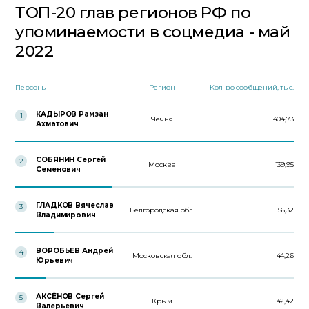
ТОП-20 глав регионов РФ по
упоминаемости в соцмедиа - май
2022
Персоны
Регион
Кол-во сообщений, тыс.
КАДЫРОВ Рамзан
1
Чечня
404,73
Ахматович
СОБЯНИН Сергей
2
Москва
139,95
Семенович
ГЛАДКОВ Вячеслав
3
Белгородская обл.
56,32
Владимирович
ВОРОБЬЕВ Андрей
4
Московская обл.
44,26
Юрьевич
АКСЁНОВ Сергей
5
Крым
42,42
Валерьевич