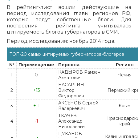
В рейтинг-лист вошли действующие на
период исследования главы регионов РФ,
которые ведут собственные блоги. Для
построения рейтинга учитывалась
цитируемость блогов губернаторов в СМИ.
Период исследования: ноябрь 2014 года.
ТОП-20 самых цитируемых губернаторов-блогеров
№
Перемещение
Персона
Регион
КАДЫРОВ Рамзан
1
0
Чечня
Ахматович
БАСАРГИН
2
+13
Виктор
Пермский кр
Федорович
АКСЕНОВ Сергей
3
+11
Крым
Валерьевич
ТКАЧЕВ
Краснодарск
4
-1
Александр
край
Николаевич
ЦУКАНОВ
Калининградс