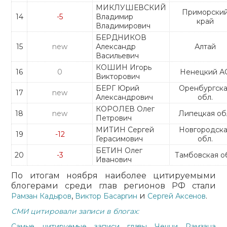
МИКЛУШЕВСКИЙ
Приморски
14
-5
Владимир
край
Владимирович
БЕРДНИКОВ
15
new
Александр
Алтай
Васильевич
КОШИН Игорь
16
0
Ненецкий А
Викторович
БЕРГ Юрий
Оренбургска
17
new
Александрович
обл.
КОРОЛЕВ Олег
18
new
Липецкая об
Петрович
МИТИН Сергей
Новгородска
19
-12
Герасимович
обл.
БЕТИН Олег
20
-3
Тамбовская о
Иванович
По итогам ноября наиболее цитируемыми
блогерами среди глав регионов РФ стали
,
и
.
Рамзан Кадыров
Виктор Басаргин
Сергей Аксенов
СМИ цитировали записи в блогах:
Самые цитируемые записи главы Чечни Рамзана