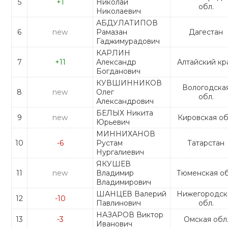
5
+1
Николай
обл.
Николаевич
АБДУЛАТИПОВ
6
new
Рамазан
Дагестан
Гаджимурадович
КАРЛИН
7
+11
Александр
Алтайский кр
Богданович
КУВШИННИКОВ
Вологодска
8
new
Олег
обл.
Александрович
БЕЛЫХ Никита
9
new
Кировская об
Юрьевич
МИННИХАНОВ
10
-6
Рустам
Татарстан
Нургалиевич
ЯКУШЕВ
11
new
Владимир
Тюменская об
Владимирович
ШАНЦЕВ Валерий
Нижегородск
12
-10
Павлинович
обл.
НАЗАРОВ Виктор
13
-3
Омская обл
Иванович