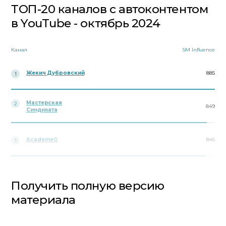
ТОП-20 каналов с автоконтентом
в YouTube - октябрь 2024
Канал
SM Influence
Жекич Дубровский
885
1
Мастерская
2
849
Синдиката
AcademeG
845
3
Получить полную версию
материала