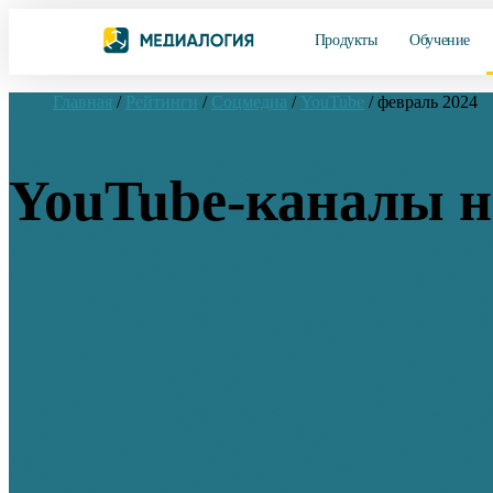
Продукты
Обучение
Главная
/
Рейтинги
/
Соцмедиа
/
YouTube
/
февраль 2024
YouTube-каналы на