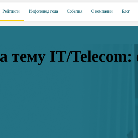
Рейтинги
Инфоповод года
События
О компании
Блог
 тему IT/Telecom: