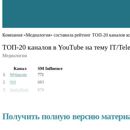
Компания «Медиалогия» составила рейтинг ТОП-20 каналов кон
ТОП-20 каналов в YouTube на тему IT/Tel
Медиалогия
Канал
SM Influence
1
.
Wylsacom
771
2
.
808
683
3
.
AndroHack
674
Получить полную версию матери